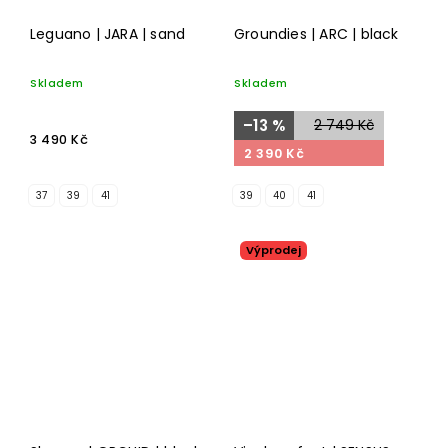
Leguano | JARA | sand
Groundies | ARC | black
Skladem
Skladem
–13 %
2 749 Kč
3 490 Kč
2 390 Kč
37
39
41
39
40
41
Výprodej