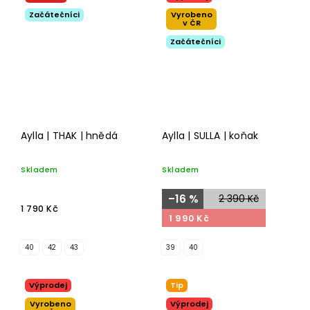
Začátečníci
Vyrobeno
v ČR
Začátečníci
Aylla | THAK | hnědá
Aylla | SULLA | koňak
Skladem
Skladem
–16 %
2 390 Kč
1 790 Kč
1 990 Kč
40
42
43
39
40
Výprodej
Tip
Vyrobeno
Výprodej