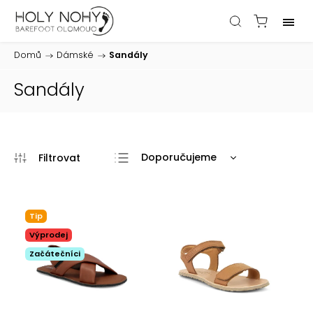
Domů
/
Dámské
/
Sandály
Sandály
Doporučujeme
Nejlevnější
Nejdražší
Tip
Nejprodávanější
Výprodej
Abecedně
Začátečníci