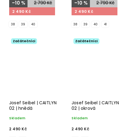
–10 %
2 790 Kč
–10 %
2 790 Kč
2 490 Kč
2 490 Kč
38
39
40
38
39
40
41
Začátečníci
Začátečníci
Josef Seibel | CAITLYN
Josef Seibel | CAITLYN
02 | hnědá
02 | okrová
Skladem
Skladem
2 490 Kč
2 490 Kč