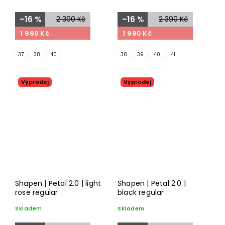
–16 %
2 390 Kč
–16 %
2 390 Kč
1 990 Kč
1 990 Kč
37
38
40
38
39
40
41
Výprodej
Výprodej
Shapen | Petal 2.0 | light
Shapen | Petal 2.0 |
rose regular
black regular
Skladem
Skladem