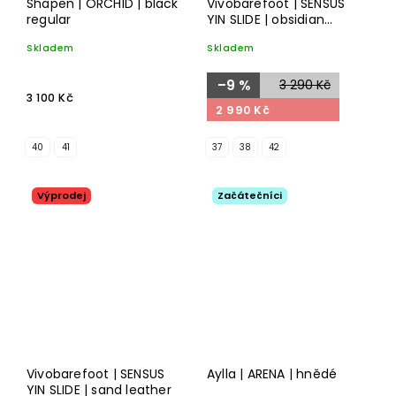
Shapen | ORCHID | black
Vivobarefoot | SENSUS
regular
YIN SLIDE | obsidian
leather
Skladem
Skladem
–9 %
3 290 Kč
3 100 Kč
2 990 Kč
40
41
37
38
42
Výprodej
Začátečníci
Vivobarefoot | SENSUS
Aylla | ARENA | hnědé
YIN SLIDE | sand leather