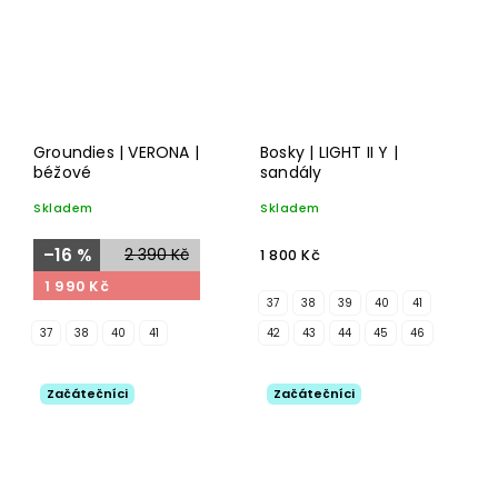
Groundies | VERONA |
Bosky | LIGHT II Y |
béžové
sandály
Skladem
Skladem
–16 %
2 390 Kč
1 800 Kč
1 990 Kč
37
38
39
40
41
37
38
40
41
42
43
44
45
46
Začátečníci
Začátečníci