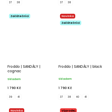
37
38
37
38
Začátečníci
Novinka
Začátečníci
Froddo | SANDÁLY |
Froddo | SANDÁLY | black
cognac
Skladem
Skladem
1 790 Kč
1 790 Kč
39
41
37
38
40
41
Novinka
Výprodej