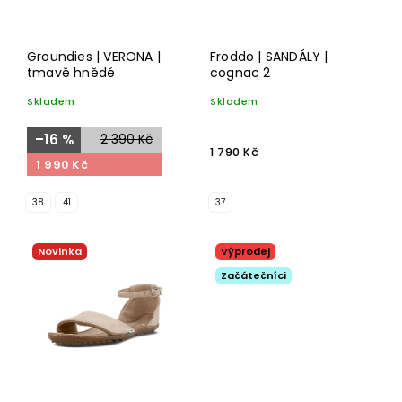
Groundies | VERONA |
Froddo | SANDÁLY |
tmavě hnědé
cognac 2
Skladem
Skladem
–16 %
2 390 Kč
1 790 Kč
1 990 Kč
38
41
37
Novinka
Výprodej
Začátečníci