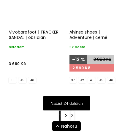
Vivobarefoot | TRACKER
Ahinsa shoes |
SANDAL | obsidian
Adventure | černé
Skladem
Skladem
–13 %
2 990 Kč
3 690 Kč
2 590 Kč
38
45
46
37
42
43
45
46
Načíst 24 dalších
1
3
Nahoru