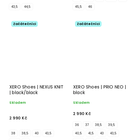
43,5
44,5
45,5
46
Začátečníci
Začátečníci
XERO Shoes | NEXUS KNIT
XERO Shoes | PRIO NEO |
| black/black
black
Skladem
Skladem
2 990 Kč
2 990 Kč
36
37
38,5
39,5
38
38,5
40
43,5
40,5
41,5
43
43,5