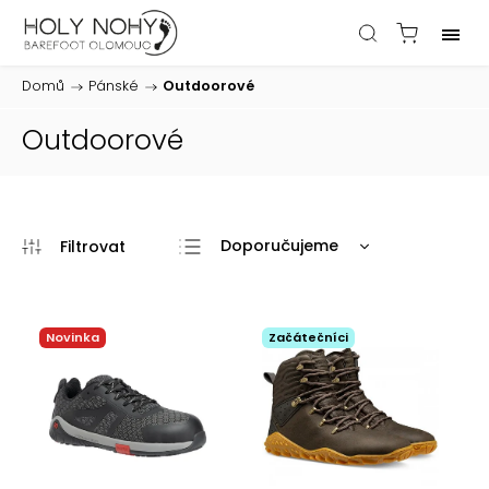
Domů
/
Pánské
/
Outdoorové
Outdoorové
Doporučujeme
Nejlevnější
Nejdražší
Novinka
Začátečníci
Nejprodávanější
Abecedně