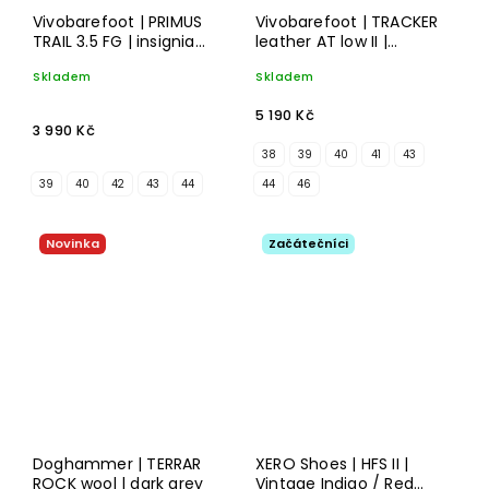
Vivobarefoot | PRIMUS
Vivobarefoot | TRACKER
TRAIL 3.5 FG | insignia
leather AT low II |
blue/gum
bracken
Skladem
Skladem
5 190 Kč
3 990 Kč
38
39
40
41
43
39
40
42
43
44
44
46
Novinka
Začátečníci
Doghammer | TERRAR
XERO Shoes | HFS II |
ROCK wool | dark grey
Vintage Indigo / Red