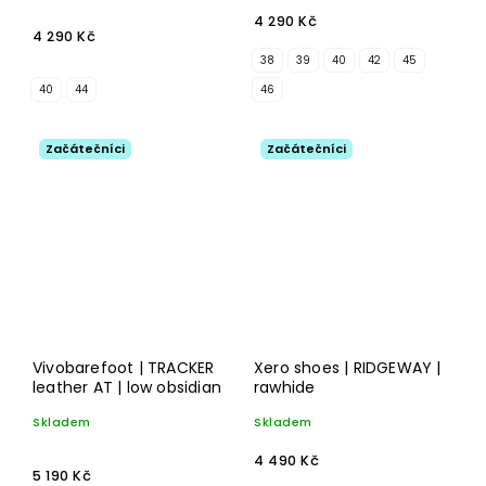
4 290 Kč
4 290 Kč
38
39
40
42
45
40
44
46
Začátečníci
Začátečníci
Vivobarefoot | TRACKER
Xero shoes | RIDGEWAY |
leather AT | low obsidian
rawhide
Skladem
Skladem
4 490 Kč
5 190 Kč