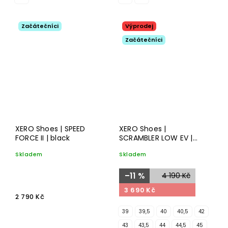
Začátečníci
Výprodej
Začátečníci
XERO Shoes | SPEED
XERO Shoes |
FORCE II | black
SCRAMBLER LOW EV |
black/steel gray
Skladem
Skladem
–11 %
4 190 Kč
3 690 Kč
2 790 Kč
39
39,5
40
40,5
42
43
43,5
44
44,5
45