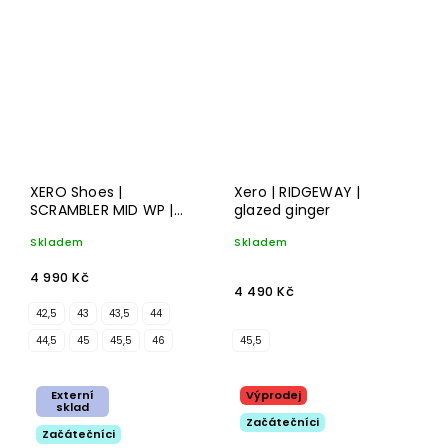
XERO Shoes |
Xero | RIDGEWAY |
SCRAMBLER MID WP |
glazed ginger
black/asphalt
Skladem
Skladem
4 990 Kč
4 490 Kč
42,5
43
43,5
44
44,5
45
45,5
46
45,5
Externí
Výprodej
sklad
Začátečníci
Začátečníci