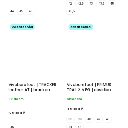
42
42,5
43
43,5
45
44
45
46
45,5
Začátečníci
Začátečníci
Vivobarefoot | TRACKER
Vivobarefoot | PRIMUS
leather AT | bracken
TRAIL 3.5 FG | obsidian
Skladem
Skladem
3 990 Kč
5 990 Kč
38
39
40
42
43
46
44
46