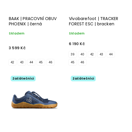
BAAK | PRACOVNÍ OBUV
Vivobarefoot | TRACKER
PHOENIX | černá
FOREST ESC | bracken
Skladem
Skladem
6 190 Kč
3 599 Kč
39
40
42
43
44
42
43
44
45
46
45
46
Začátečníci
Začátečníci