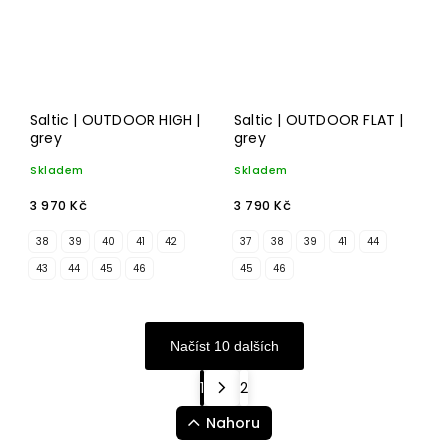
Saltic | OUTDOOR HIGH |
Saltic | OUTDOOR FLAT |
grey
grey
Skladem
Skladem
3 970 Kč
3 790 Kč
38
39
40
41
42
37
38
39
41
44
43
44
45
46
45
46
Načíst 10 dalších
1
2
Nahoru