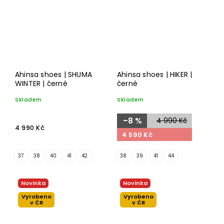
Ahinsa shoes | SHUMA
Ahinsa shoes | HIKER |
WINTER | černé
černé
Skladem
Skladem
–8 %
4 990 Kč
4 990 Kč
4 590 Kč
37
38
40
41
42
38
39
41
44
Novinka
Novinka
Vyrobeno
Vyrobeno
v ČR
v ČR