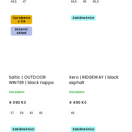
44,5
47
44,5
45
45,5
Vyrobeno
Začátečníci
v ČR
Externí
sklad
Saltic | OUTDOOR
Xero | RIDGEWAY | black
WINTER | black nappa
asphalt
Skladem
Skladem
4 090 Kč
4 490 Kč
37
39
43
45
46
Začátečníci
Začátečníci