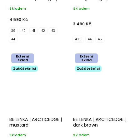
ochre
Skladem
Skladem
4 590 Kč
3 490 Kč
39
40
41
42
43
44
43,5
44
45
Externí
Externí
sklad
sklad
Začátečníci
Začátečníci
BE LENKA | ARCTICEDGE |
BE LENKA | ARCTICEDGE |
mustard
dark brown
Skladem
Skladem