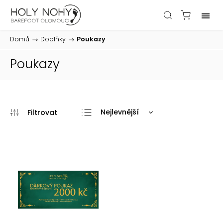
Domů
/
Doplňky
/
Poukazy
Poukazy
Nejlevnější
Doporučujeme
Nejdražší
Nejprodávanější
Abecedně