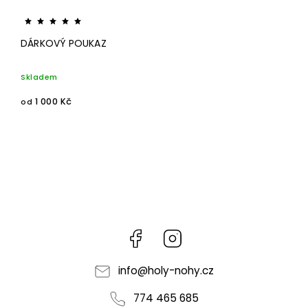
DÁRKOVÝ POUKAZ
Skladem
1 000 Kč
od
Facebook
Instagram
info
@
holy-nohy.cz
774 465 685