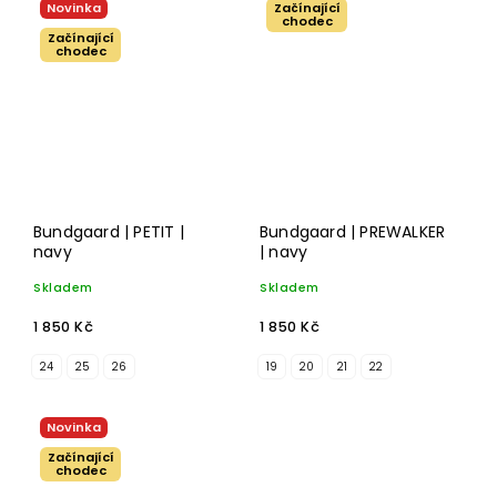
Novinka
Začínající
chodec
Začínající
chodec
Bundgaard | PETIT |
Bundgaard | PREWALKER
navy
| navy
Skladem
Skladem
1 850 Kč
1 850 Kč
24
25
26
19
20
21
22
Novinka
Začínající
chodec