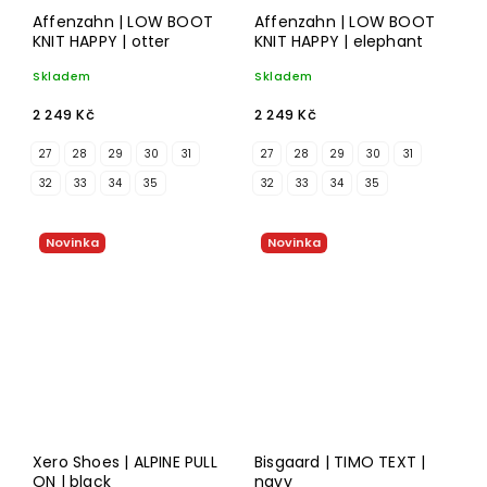
Affenzahn | LOW BOOT
Affenzahn | LOW BOOT
KNIT HAPPY | otter
KNIT HAPPY | elephant
Skladem
Skladem
2 249 Kč
2 249 Kč
27
28
29
30
31
27
28
29
30
31
32
33
34
35
32
33
34
35
Novinka
Novinka
Xero Shoes | ALPINE PULL
Bisgaard | TIMO TEXT |
ON | black
navy