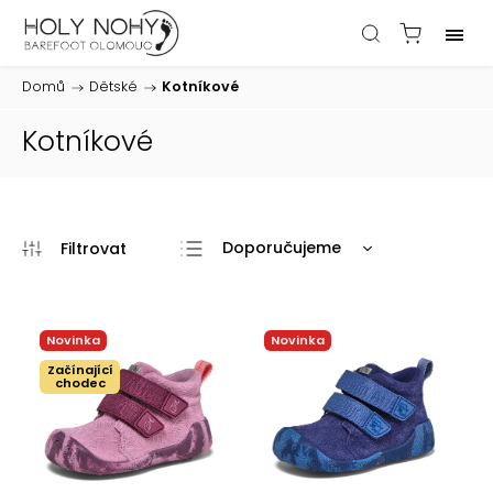
Domů
/
Dětské
/
Kotníkové
Kotníkové
Doporučujeme
Nejlevnější
Nejdražší
Novinka
Novinka
Nejprodávanější
Začínající
chodec
Abecedně