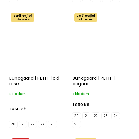
Začínající
Začínající
chodec
chodec
Bundgaard | PETIT | old
Bundgaard | PETIT |
rose
cognac
Skladem
Skladem
1 850 Kč
1 850 Kč
20
21
22
23
24
20
21
22
24
25
25