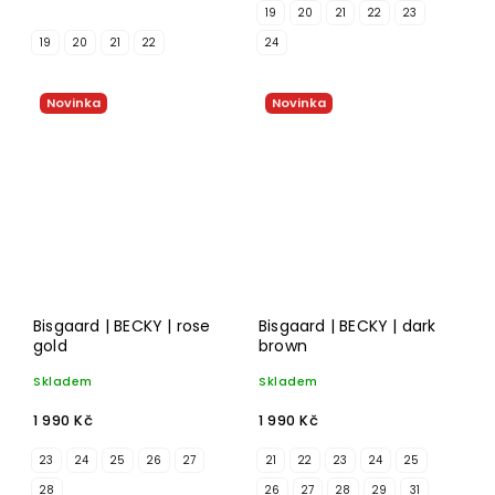
19
20
21
22
23
19
20
21
22
24
Novinka
Novinka
Bisgaard | BECKY | rose
Bisgaard | BECKY | dark
gold
brown
Skladem
Skladem
1 990 Kč
1 990 Kč
23
24
25
26
27
21
22
23
24
25
28
26
27
28
29
31