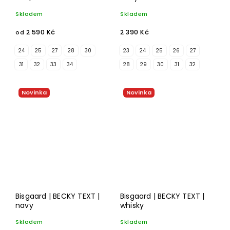
Skladem
Skladem
2 590 Kč
2 390 Kč
od
24
25
27
28
30
23
24
25
26
27
31
32
33
34
28
29
30
31
32
Novinka
Novinka
Bisgaard | BECKY TEXT |
Bisgaard | BECKY TEXT |
navy
whisky
Skladem
Skladem