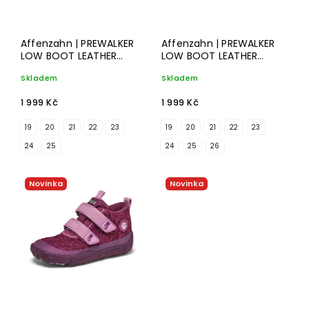
Affenzahn | PREWALKER
Affenzahn | PREWALKER
LOW BOOT LEATHER
LOW BOOT LEATHER
TALKY | otter
TALKY | elephant
Skladem
Skladem
1 999 Kč
1 999 Kč
19
20
21
22
23
19
20
21
22
23
24
25
24
25
26
Novinka
Novinka