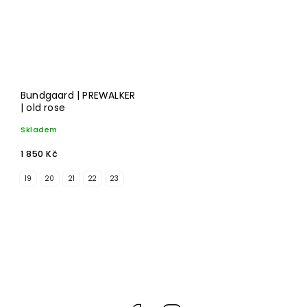
Bundgaard | PREWALKER
| old rose
Skladem
1 850 Kč
19
20
21
22
23