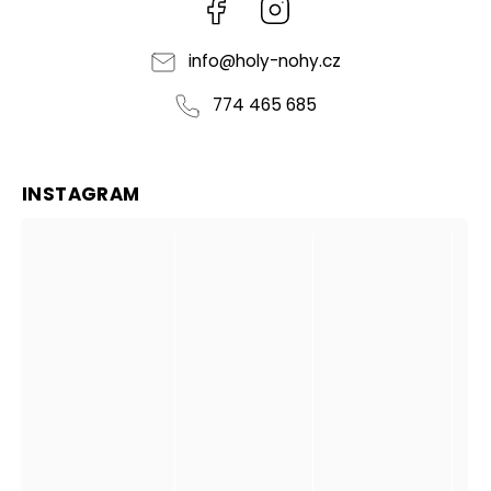
Facebook
Instagram
info
@
holy-nohy.cz
774 465 685
INSTAGRAM