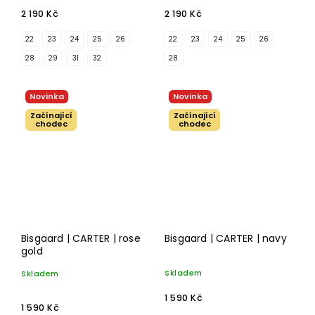
2 190 Kč
2 190 Kč
22
23
24
25
26
22
23
24
25
26
28
29
31
32
28
Novinka
Novinka
Začínající
Začínající
chodec
chodec
Bisgaard | CARTER | rose
Bisgaard | CARTER | navy
gold
Skladem
Skladem
1 590 Kč
1 590 Kč