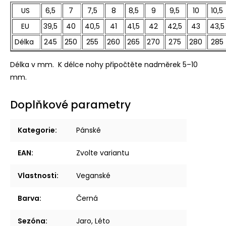
US
6,5
7
7,5
8
8,5
9
9,5
10
10,5
EU
39,5
40
40,5
41
41,5
42
42,5
43
43,5
Délka
245
250
255
260
265
270
275
280
285
Délka v mm. K délce nohy připočtěte nadměrek 5–10
mm.
Doplňkové parametry
Kategorie
:
Pánské
EAN
:
Zvolte variantu
Vlastnosti
:
Veganské
Barva
:
Černá
Sezóna
:
Jaro, Léto