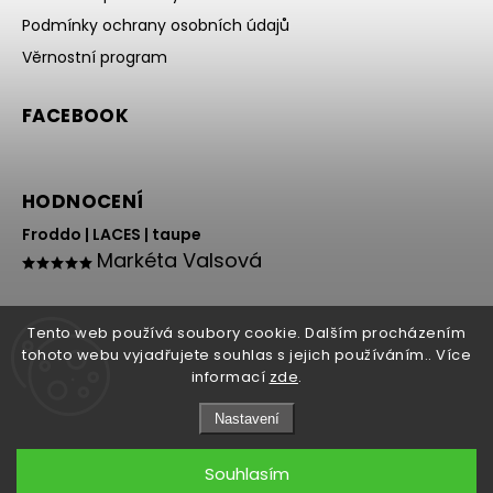
Podmínky ochrany osobních údajů
Věrnostní program
FACEBOOK
HODNOCENÍ
Froddo | LACES | taupe
Markéta Valsová
Tento web používá soubory cookie. Dalším procházením
tohoto webu vyjadřujete souhlas s jejich používáním.. Více
informací
zde
.
Nastavení
Copyright 2026
HOLY NOHY
. Všechna práva vyhrazena.
Souhlasím
Grafický návrh vytvořil a nakódoval
Shoptak.cz