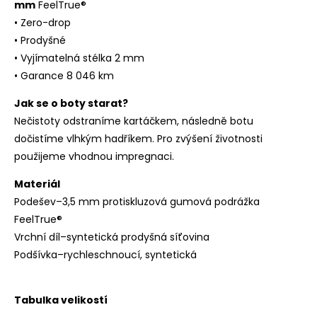
mm
FeelTrue®
• Zero-drop
• Prodyšné
• Vyjímatelná stélka 2 mm
• Garance 8 046 km
Jak se o boty starat?
Nečistoty odstraníme kartáčkem, následně botu
dočistíme vlhkým hadříkem. Pro zvýšení životnosti
použijeme vhodnou impregnaci.
Materiál
Podešev–3,5 mm protiskluzová gumová podrážka
FeelTrue®
Vrchní díl–syntetická prodyšná síťovina
Podšívka–rychleschnoucí, syntetická
Tabulka velikostí