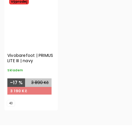
Výprodej
Vivobarefoot | PRIMUS
LITE III | navy
Skladem
–17 %
3 890 Kč
3 190 Kč
43