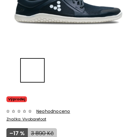
Výprodej
Neohodnoceno
Značka:
Vivobarefoot
–17 %
3 890 Kč