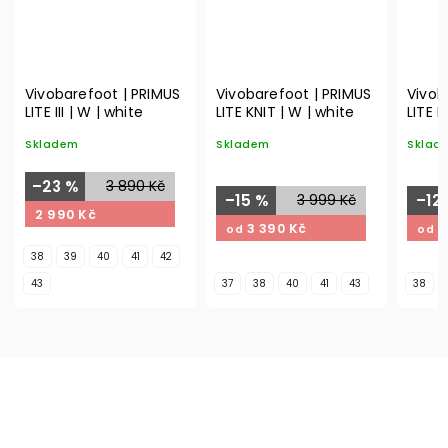
Vivobarefoot | PRIMUS
Vivobarefoot | PRIMUS
Vivob
LITE III | W | white
LITE KNIT | W | white
LITE K
Skladem
Skladem
Sklad
–23 %
3 890 Kč
–15 %
3 999 Kč
–12
2 990 Kč
3 390 Kč
3
od
od
38
39
40
41
42
43
37
38
40
41
43
38