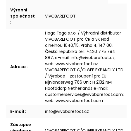
Výrobní
společnost
VIVOBAREFOOT
:
Hogo Fogo s.r.o. / Výhradní distributor
VIVOBAREFOOT pro ČR a SK Nad
cihelnou 1040/15, Praha 4, 147 00,
Česká republika tel.: +420 775 784
887; e-mail: info@vivobarefoot.cz;
web: www.vivobarefoot.cz
Adresa
:
VIVOBAREFOOT C/O GEE EXPANDLY LTD
/ Výrobce - zastoupení pro EU
Rijnlanderweg 766 Unit H 2132 NM
Hoofddorp Netherlands e-mail:
customerservices@vivobarefoot.com;
web: www.vivobarefoot.com
E-mail
:
info@vivobarefoot.cz
Zástupce
výrobce v
VIVOBAREFOOT C/O GEE EXPANDLY LTD