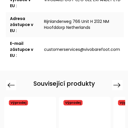
EU
:
Adresa
Rijnlanderweg 766 Unit H 2132 NM
zástupce v
Hoofddorp Netherlands
EU
:
E-mail
zástupce v
customerservices@vivobarefoot.com
EU
:
Související produkty
Previous
Next
Výprodej
Výprodej
Výpr