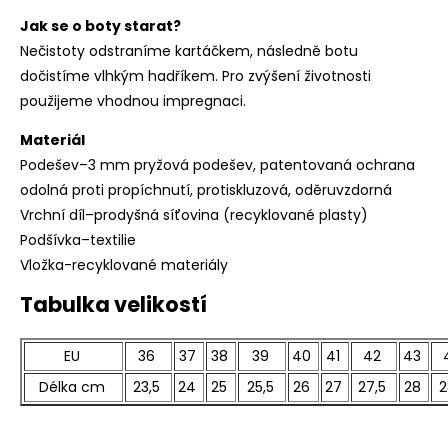
Jak se o boty starat?
Nečistoty odstraníme kartáčkem, následně botu
dočistíme vlhkým hadříkem. Pro zvýšení životnosti
použijeme vhodnou impregnaci.
Materiál
Podešev–3 mm pryžová podešev, patentovaná ochrana
odolná proti propíchnutí, protiskluzová, oděruvzdorná
Vrchní díl–prodyšná síťovina (recyklované plasty)
Podšívka–textilie
Vložka-recyklované materiály
Tabulka velikostí
EU
36
37
38
39
40
41
42
43
Délka cm
23,5
24
25
25,5
26
27
27,5
28
2