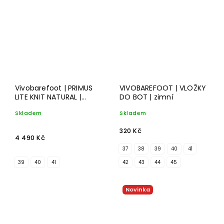
Vivobarefoot | PRIMUS
VIVOBAREFOOT | VLOŽKY
LITE KNIT NATURAL |
DO BOT | zimní
coconut
Skladem
Skladem
320 Kč
4 490 Kč
37
38
39
40
41
39
40
41
42
43
44
45
Novinka