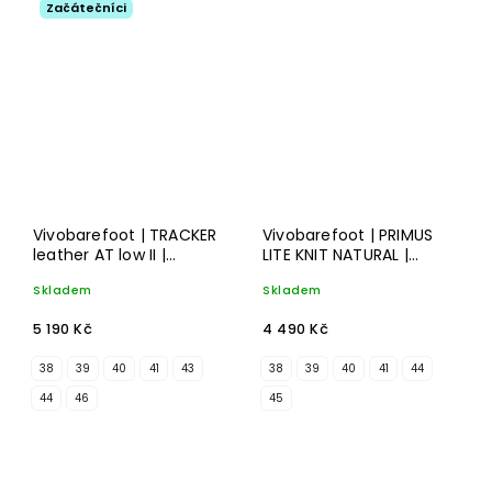
Začátečníci
Vivobarefoot | TRACKER
Vivobarefoot | PRIMUS
leather AT low II |
LITE KNIT NATURAL |
bracken
eclipse
Skladem
Skladem
5 190 Kč
4 490 Kč
38
39
40
41
43
38
39
40
41
44
44
46
45