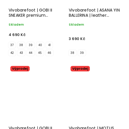
Vivobarefoot | GOBI II
Vivobarefoot | ASANA YIN
SNEAKER premium
BALLERINA | leather
leather | obsidian
obsidian
Skladem
Skladem
4 690 Kč
3 690 Kč
37
38
39
40
41
42
43
44
45
46
38
39
Výprodej
Výprodej
Vivobarefoot | GOBI II
Vivobarefoot | MOTUS