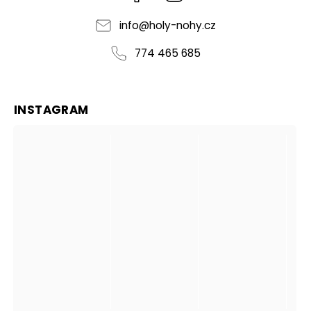
info
@
holy-nohy.cz
774 465 685
INSTAGRAM