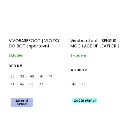
VIVOBAREFOOT | VLOŽKY
Vivobarefoot | SENSUS
DO BOT | sportovní
MOC LACE UP LEATHER |
obsidian
Skladem
Skladem
300 Kč
4 290 Kč
38
39
40
41
43
44
45
46
47
43
45
Externí
Začátečníci
sklad