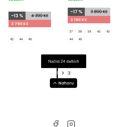
–17 %
3 890 Kč
–13 %
4 390 Kč
3 190 Kč
3 790 Kč
37
38
39
40
43
42
44
45
44
45
Načíst 24 dalších
1
3
Nahoru
Facebook
Instagram