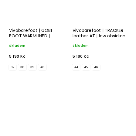
Vivobarefoot | GOBI
Vivobarefoot | TRACKER
BOOT WARMLINED |
leather AT | low obsidian
obsidian leather
Skladem
Skladem
5 190 Kč
5 190 Kč
37
38
39
40
44
45
46