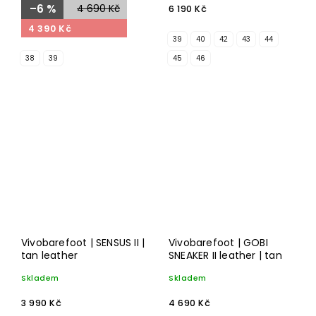
–6 %
4 690 Kč
6 190 Kč
4 390 Kč
39
40
42
43
44
38
39
45
46
Vivobarefoot | SENSUS II |
Vivobarefoot | GOBI
tan leather
SNEAKER II leather | tan
Skladem
Skladem
3 990 Kč
4 690 Kč