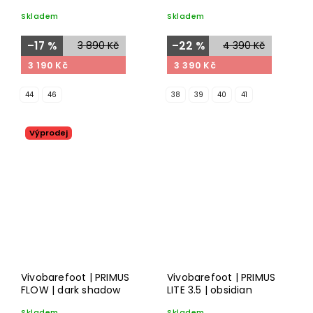
white/neon orange
Skladem
Skladem
–17 %
3 890 Kč
–22 %
4 390 Kč
3 190 Kč
3 390 Kč
44
46
38
39
40
41
Výprodej
Vivobarefoot | PRIMUS
Vivobarefoot | PRIMUS
FLOW | dark shadow
LITE 3.5 | obsidian
Skladem
Skladem