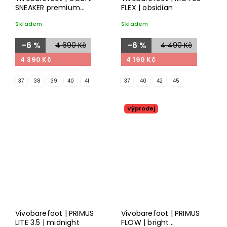
SNEAKER premium
FLEX | obsidian
leather | limestone
Skladem
Skladem
–6 %
4 690 Kč
–6 %
4 490 Kč
4 390 Kč
4 190 Kč
37
38
39
40
41
37
40
42
45
Výprodej
Vivobarefoot | PRIMUS
Vivobarefoot | PRIMUS
LITE 3.5 | midnight
FLOW | bright