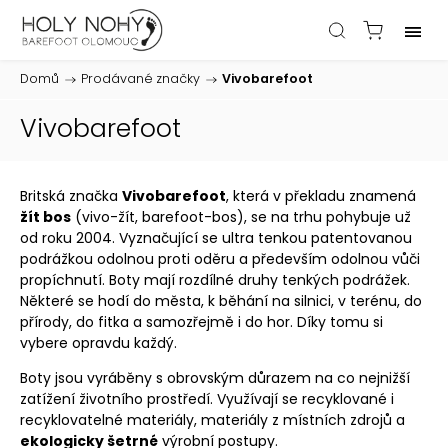
Domů
/
Prodávané značky
/
Vivobarefoot
Vivobarefoot
Britská značka
Vivobarefoot
, která v překladu znamená
žít bos
(vivo-žít, barefoot-bos), se na trhu pohybuje už
od roku 2004. Vyznačující se ultra tenkou patentovanou
podrážkou odolnou proti oděru a především odolnou vůči
propíchnutí. Boty mají rozdílné druhy tenkých podrážek.
Některé se hodí do města, k běhání na silnici, v terénu, do
přírody, do fitka a samozřejmě i do hor. Díky tomu si
vybere opravdu každý.
Boty jsou vyráběny s obrovským důrazem na co nejnižší
zatížení životního prostředí. Využívají se recyklované i
recyklovatelné materiály, materiály z místních zdrojů a
ekologicky šetrné
výrobní postupy.