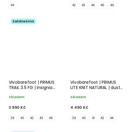
44
42
43
44
45
46
Začátečníci
Vivobarefoot | PRIMUS
Vivobarefoot | PRIMUS
TRAIL 3.5 FG | insignia
LITE KNIT NATURAL | dusty
blue/gum
green
Skladem
Skladem
3 990 Kč
4 490 Kč
39
40
42
43
44
39
40
41
42
44