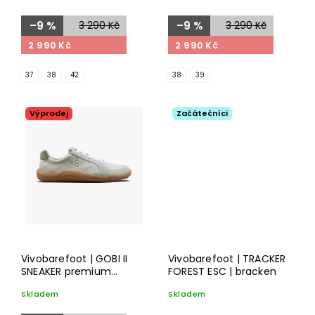
–9 %
3 290 Kč
–9 %
3 290 Kč
2 990 Kč
2 990 Kč
37
38
42
38
39
Výprodej
Začátečníci
Vivobarefoot | GOBI II
Vivobarefoot | TRACKER
SNEAKER premium
FOREST ESC | bracken
leather | limestone
Skladem
Skladem
dusty green