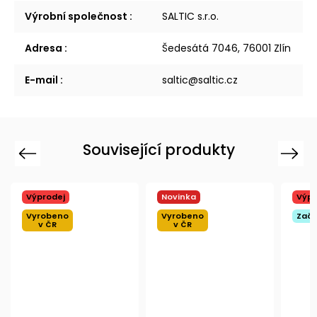
Výrobní společnost
:
SALTIC s.r.o.
Adresa
:
Šedesátá 7046, 76001 Zlín
E-mail
:
saltic@saltic.cz
Související produkty
Previous
Next
Výprodej
Novinka
Výpr
Vyrobeno
Vyrobeno
Začá
v ČR
v ČR