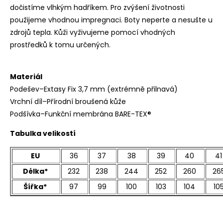
dočistíme vlhkým hadříkem. Pro zvýšení životnosti
použijeme vhodnou impregnaci. Boty neperte a nesušte u
zdrojů tepla. Kůži vyživujeme pomocí vhodných
prostředků k tomu určených.
Materiál
Podešev–Extasy Fix 3,7 mm (extrémně přilnavá)
Vrchní díl–Přírodní broušená kůže
Podšívka–Funkční membrána BARE-TEX®
Tabulka velikostí
EU
36
37
38
39
40
41
Délka*
232
238
244
252
260
26
Šířka*
97
99
100
103
104
10