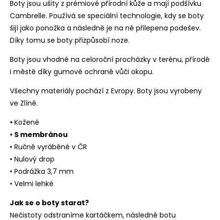
Boty jsou ušity z prémiové přírodní kůže a mají podšívku
Cambrelle. Používá se speciální technologie, kdy se boty
šijí jako ponožka a následně je na ně přilepena podešev.
Díky tomu se boty přizpůsobí noze.
Boty jsou vhodné na celoroční procházky v terénu, přírodě
i městě díky gumové ochraně vůči okopu.
Všechny materiály pochází z Evropy. Boty jsou vyrobeny
ve Zlíně.
•
Kožené
• S membránou
• Ručně vyráběné v ČR
• Nulový drop
• Podrážka 3,7 mm
• Velmi lehké
Jak se o boty starat?
Nečistoty odstraníme kartáčkem, následně botu