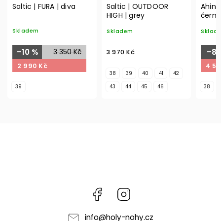
Saltic | FURA | diva
Saltic | OUTDOOR
Ahins
HIGH | grey
černé
Skladem
Skladem
Sklad
–10 %
3 350 Kč
–8 
3 970 Kč
2 990 Kč
4 59
38
39
40
41
42
39
43
44
45
46
38
Facebook
Instagram
info
@
holy-nohy.cz