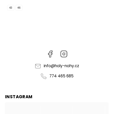
43
46
Facebook
Instagram
info
@
holy-nohy.cz
774 465 685
INSTAGRAM