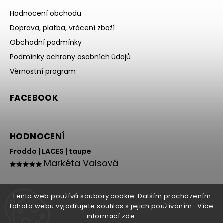
Hodnocení obchodu
Doprava, platba, vrácení zboží
Obchodní podmínky
Podmínky ochrany osobních údajů
Věrnostní program
FACEBOOK
HODNOCENÍ
Froddo | LACES | taupe
Markéta Valsová
Tento web používá soubory cookie. Dalším procházením
tohoto webu vyjadřujete souhlas s jejich používáním.. Více
informací
zde
.