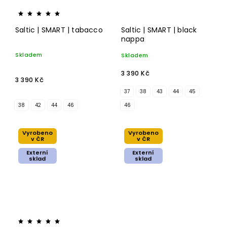
Saltic | SMART | tabacco
Saltic | SMART | black
nappa
Skladem
Skladem
3 390 Kč
3 390 Kč
37
38
43
44
45
38
42
44
46
46
Vyrobeno
Vyrobeno
v ČR
v ČR
Externí
Externí
sklad
sklad