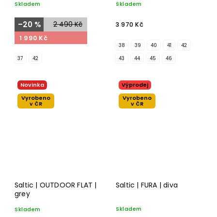
Skladem
Skladem
–20 %
2 490 Kč
3 970 Kč
1 990 Kč
38
39
40
41
42
37
42
43
44
45
46
Novinka
Výprodej
Vyrobeno
Vyrobeno
v ČR
v ČR
Saltic | OUTDOOR FLAT |
Saltic | FURA | diva
grey
Skladem
Skladem