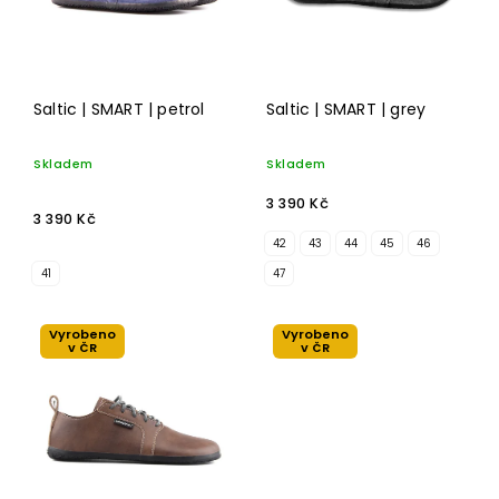
Saltic | SMART | petrol
Saltic | SMART | grey
Skladem
Skladem
3 390 Kč
3 390 Kč
42
43
44
45
46
41
47
Vyrobeno
Vyrobeno
v ČR
v ČR