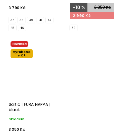
–10 %
3 350 Kč
3 790 Kč
2 990 Kč
37
38
39
41
44
45
46
39
Novinka
Vyrobeno
v ČR
Saltic | FURA NAPPA |
black
Skladem
3 350 Kč