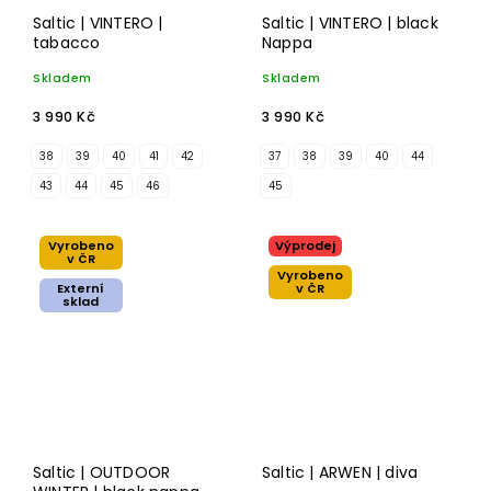
Saltic | VINTERO |
Saltic | VINTERO | black
tabacco
Nappa
Skladem
Skladem
3 990 Kč
3 990 Kč
38
39
40
41
42
37
38
39
40
44
43
44
45
46
45
Vyrobeno
Výprodej
v ČR
Vyrobeno
Externí
v ČR
sklad
Saltic | OUTDOOR
Saltic | ARWEN | diva