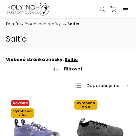
Domů
/
Prodávané značky
/
Saltic
Saltic
Webová stránka značky:
Saltic
Doporučujeme
Nejlevnější
Novinka
Vyrobeno
Nejdražší
v ČR
Vyrobeno
Nejprodávanější
v ČR
Abecedně