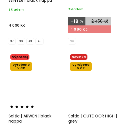
WINTER | black nappa
Skladem
Skladem
–18 %
2 450 Kč
4 090 Kč
1 990 Kč
37
39
43
45
39
Výprodej
Novinka
Vyrobeno
Vyrobeno
v ČR
v ČR
Saltic | ARWEN | black
Saltic | OUTDOOR HIGH |
nappa
grey