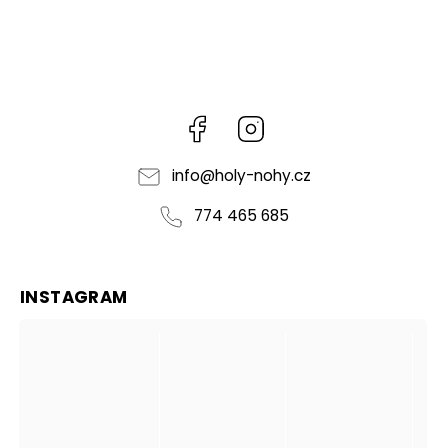
Facebook
Instagram
info
@
holy-nohy.cz
774 465 685
INSTAGRAM