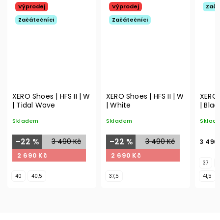
Výprodej
Výprodej
Začá
Začátečníci
Začátečníci
XERO Shoes | HFS II | W
XERO Shoes | HFS II | W
XERO 
| Tidal Wave
| White
| Bla
Skladem
Skladem
Sklad
–22 %
3 490 Kč
–22 %
3 490 Kč
3 490
2 690 Kč
2 690 Kč
37
40
40,5
37,5
41,5