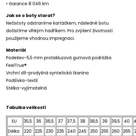
• Garance 8 046 km
Jak se o boty starat?
Nečistoty odstraníme kartáčkem, následně botu
dočistíme vlhkým hadříkem. Pro zvýšení životnosti
použijeme vhodnou impregnaci.
Materiál
Podešev–5,5 mm protiskluzová gumová podrážka
FeelTrue®
Vrchní díl–prodyšná syntetická tkanina
Podšívka–textil
Stélka–vyjímatelná
Tabulka velikostí
EU
35,5
36
36,5
37
37,5
38
38,5
39
39,5
40
4
Délka
220
225
230
235
240
245
250
255
260
265