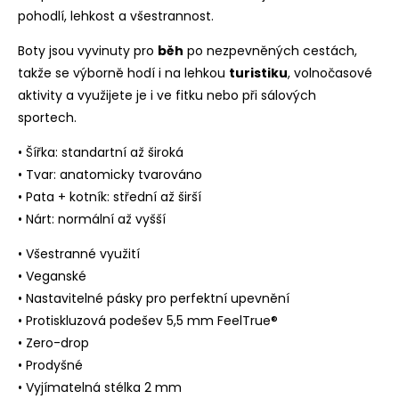
pohodlí, lehkost a všestrannost.
Boty jsou vyvinuty pro
běh
po nezpevněných cestách,
takže se výborně hodí i na lehkou
turistiku
, volnočasové
aktivity a využijete je i ve fitku nebo při sálových
sportech.
• Šířka: standartní až široká
• Tvar: anatomicky tvarováno
• Pata + kotník: střední až širší
• Nárt: normální až vyšší
• Všestranné využití
• Veganské
• Nastavitelné pásky pro perfektní upevnění
• Protiskluzová podešev 5,5 mm FeelTrue®
• Zero-drop
• Prodyšné
• Vyjímatelná stélka 2 mm