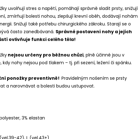
ky uvolňují stres a napětí, pomáhají správně sladit prsty, snižují
ní, zmírňují bolesti nohou, zlepšují krevní oběh, dodávají nohám
rgii. Snižují také potřebu chirurgického zákroku. Starají se o
á bývá často zanedbávaná.
Správné postavení nohy a jejích
stí ovlivňuje funkci celého těla!
žky
nejsou určeny pro běžnou chůzi
, plně účinné jsou v
 kdy nohy nejsou pod tlakem – tj. při sezení, ležení či spánku.
ční ponožky preventivně!
Pravidelným nošením se prsty
at a narovnávat a bolesti budou ustupovat.
polyester, 3% elastan
(vel.39-42), L (vel.43+)