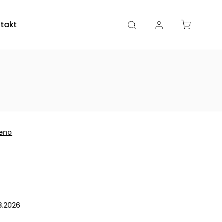
takty
Kamenná prodejna
eno
.8.2026