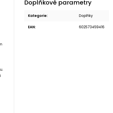
Doplňkové parametry
Kategorie
:
Doplňky
EAN
:
602573459416
ím
u.
i