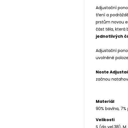
Adjustační ponož
tření a podráždě
prstům novou ene
část těla, kter
jednotlivých čá
Adjustační pono
uvolněné poloze,
Noste Adjusta
začnou natahov
Materiál
90% bavlna, 7% 
Velikosti
S (do vel.38), M 