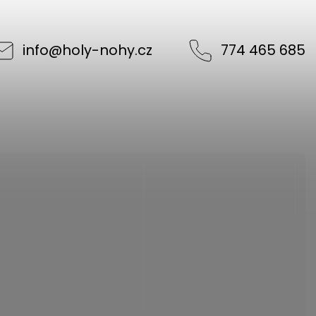
info
@
holy-nohy.cz
774 465 685