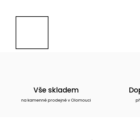
Vše skladem
Do
na kamenné prodejně v Olomouci
př