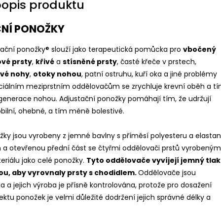
popis produktu
NÍ PONOŽKY
stační ponožky® slouží jako terapeutická pomůcka pro
vbočený
ové prsty
,
křivé
a
stísněné prsty
, časté křeče v prstech,
avé nohy
,
otoky nohou
, patní ostruhu, kuří oka a jiné problémy
ciálním meziprstním oddělovačům se zrychluje krevní oběh a t
regenerace nohou. Adjustační ponožky pomáhají tím, že udržují
bilní, ohebné, a tím méně bolestivé.
žky jsou vyrobeny z jemné bavlny s příměsí polyesteru a elastan
em a otevřenou přední část se čtyřmi oddělovači prstů vyrobeným
eriálu jako celé ponožky.
Tyto oddělovače vyvíjejí jemný tlak
ou, aby vyrovnaly prsty s chodidlem.
Oddělovače jsou
 a jejich výroba je přísně kontrolována, protože pro dosažení
ktu ponožek je velmi důležité dodržení jejich správné délky a