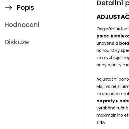
Detailní 
Popis
ADJUSTAČ
Hodnocení
Originální Adju
palec
,
kladívk
Diskuze
unavené a
bol
nohou. Díky spe
se urychluje i 
nohy a prsty mo
Adjustační pono
Mají volnější l
ze stejného mat
na prsty u noh
vyráběné ručně a
maximálního efe
šířky.