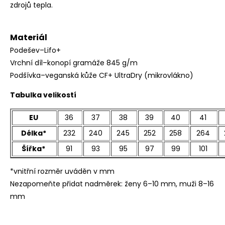
zdrojů tepla.
Materiál
Podešev–Lifo+
Vrchní díl–konopí gramáže 845 g/m
Podšívka–veganská kůže CF+ UltraDry (mikrovlákno)
Tabulka velikostí
EU
36
37
38
39
40
41
Délka*
232
240
245
252
258
264
Šířka*
91
93
95
97
99
101
*vnitřní rozměr uváděn v mm
Nezapomeňte přidat nadměrek: ženy 6–10 mm, muži 8–16
mm