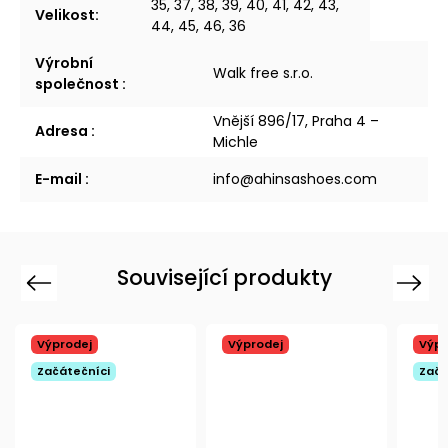
35, 37, 38, 39, 40, 41, 42, 43,
Velikost
:
44, 45, 46, 36
Výrobní
Walk free s.r.o.
společnost
:
Vnější 896/17, Praha 4 –
Adresa
:
Michle
E-mail
:
info@ahinsashoes.com
Související produkty
Previous
Next
Výprodej
Výprodej
Výpr
Začátečníci
Začá