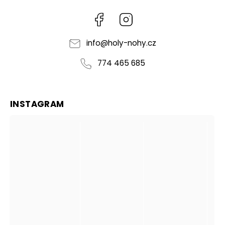
Facebook
Instagram
info
@
holy-nohy.cz
774 465 685
INSTAGRAM