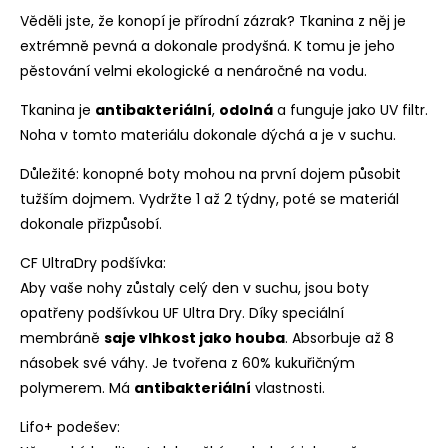
Věděli jste, že konopí je přírodní zázrak? Tkanina z něj je
extrémně pevná a dokonale prodyšná. K tomu je jeho
pěstování velmi ekologické a nenáročné na vodu.
Tkanina je
antibakteriální
,
odolná
a funguje jako UV filtr.
Noha v tomto materiálu dokonale dýchá a je v suchu.
Důležité: konopné boty mohou na první dojem působit
tužším dojmem. Vydržte 1 až 2 týdny, poté se materiál
dokonale přizpůsobí.
CF UltraDry podšívka:
Aby vaše nohy zůstaly celý den v suchu, jsou boty
opatřeny podšívkou UF Ultra Dry. Díky speciální
membráně
saje vlhkost jako houba
. Absorbuje až 8
násobek své váhy. Je tvořena z 60% kukuřičným
polymerem. Má
antibakteriální
vlastnosti.
Lifo+ podešev: