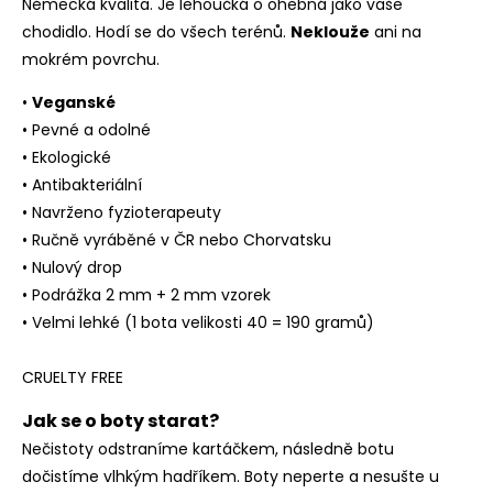
Německá kvalita. Je lehoučká o ohebná jako vaše
chodidlo. Hodí se do všech terénů.
Neklouže
ani na
mokrém povrchu.
•
Veganské
• Pevné a odolné
• Ekologické
• Antibakteriální
• Navrženo fyzioterapeuty
• Ručně vyráběné v ČR nebo Chorvatsku
• Nulový drop
• Podrážka 2 mm + 2 mm vzorek
• Velmi lehké (1 bota velikosti 40 = 190 gramů)
CRUELTY FREE
Jak se o boty starat?
Nečistoty odstraníme kartáčkem, následně botu
dočistíme vlhkým hadříkem. Boty neperte a nesušte u