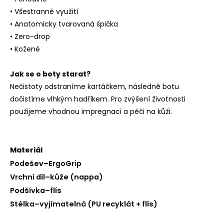
• Všestranné využití
• Anatomicky tvarovaná špička
• Zero-drop
• Kožené
Jak se o boty starat?
Nečistoty odstraníme kartáčkem, následně botu
dočistíme vlhkým hadříkem. Pro zvýšení životnosti
použijeme vhodnou impregnaci a péči na kůži.
Materiál
Podešev–ErgoGrip
Vrchní díl–kůže (nappa)
Podšívka–flís
Stélka–vyjímatelná (PU recyklát + flís)