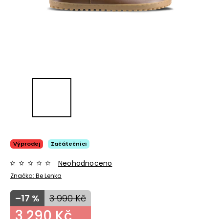
Výprodej
Začátečníci
Neohodnoceno
Značka:
Be Lenka
–17 %
3 990 Kč
3 290 Kč