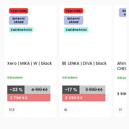
Výprodej
Výprodej
Ext
sk
Externí
Externí
sklad
sklad
Začátečníci
Začátečníci
Xero | MIKA | W | black
BE LENKA | DIVA | black
Ahins
CHELS
Skladem
Skladem
Sklad
–33 %
4 190 Kč
–17 %
3 990 Kč
3 990
2 790 Kč
3 290 Kč
37,5
42
37