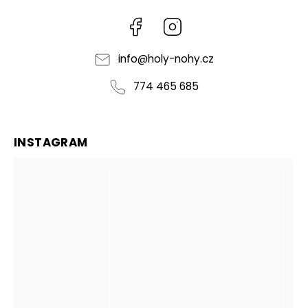
Facebook
Instagram
info
@
holy-nohy.cz
774 465 685
INSTAGRAM