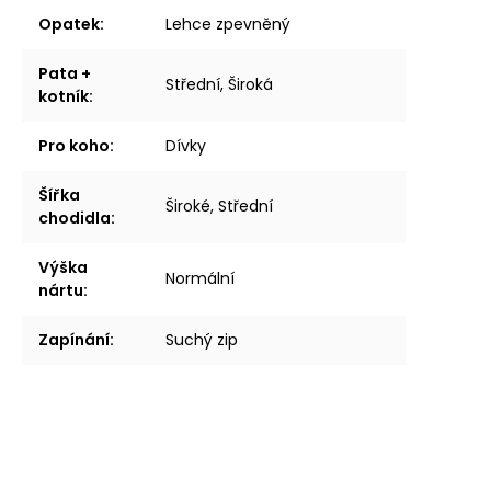
Opatek
:
Lehce zpevněný
Pata +
Střední, Široká
kotník
:
Pro koho
:
Dívky
Šířka
Široké, Střední
chodidla
:
Výška
Normální
nártu
:
Zapínání
:
Suchý zip