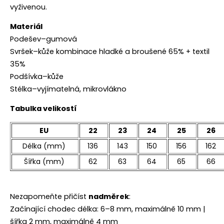
vyživenou.
Materiál
Podešev–gumová
Svršek–kůže kombinace hladké a broušené 65% + textil
35%
Podšívka–kůže
Stélka–vyjímatelná, mikrovlákno
Tabulka velikostí
EU
22
23
24
25
26
Délka (mm)
136
143
150
156
162
Šířka (mm)
62
63
64
65
66
Nezapomeňte přičíst
nadměrek
:
Začínající chodec délka: 6–8 mm, maximálně 10 mm |
šířka 2 mm, maximálně 4 mm