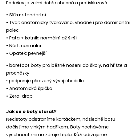
Podešev je velmi dobře ohebná a protiskluzová.
• Šířka: standartní
• Tvar: anatomicky tvarováno, vhodné i pro dominantní
palec
• Pata + kotník: normální až širší
• Nárt: normální
• Opatek: pevnější
• barefoot boty pro běžné nošení do školy, na hřiště a
procházky
• podporuje přirozený vývoj chodidla
• Anatomická špička
• Zero-drop
Jak se o boty starat?
Nečistoty odstraníme kartáčkem, následně botu
dočistíme vlhkým hadříkem. Boty necháváme
vyschnout mimo zdroje tepla. Kůži udržujeme