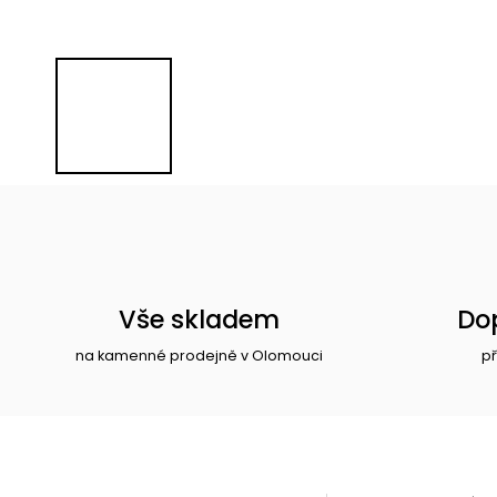
Vše skladem
Do
na kamenné prodejně v Olomouci
př