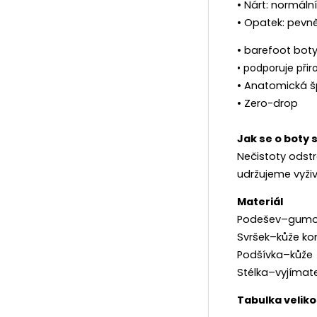
• Nárt: normální
• Opatek: pevně
• barefoot boty
• podporuje přir
• Anatomická š
• Zero-drop
Jak se o boty 
Nečistoty odst
udržujeme vyži
Materiál
Podešev–gum
Svršek–kůže ko
Podšívka–kůže
Stélka–vyjímate
Tabulka veliko