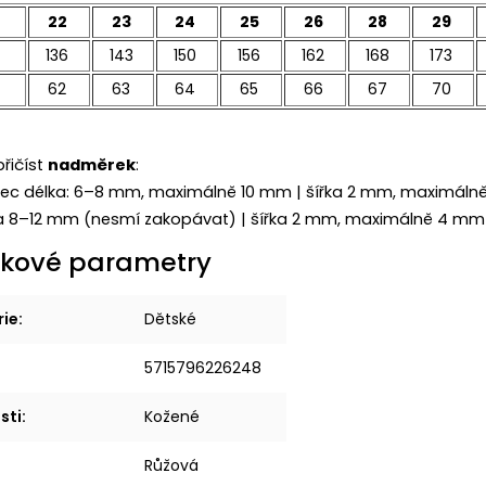
22
23
24
25
26
28
29
136
143
150
156
162
168
173
62
63
64
65
66
67
70
řičíst
nadměrek
:
dec délka: 6–8 mm, maximálně 10 mm | šířka 2 mm, maximál
lka 8–12 mm (nesmí zakopávat) | šířka 2 mm, maximálně 4 mm
kové parametry
rie
:
Dětské
5715796226248
sti
:
Kožené
Růžová