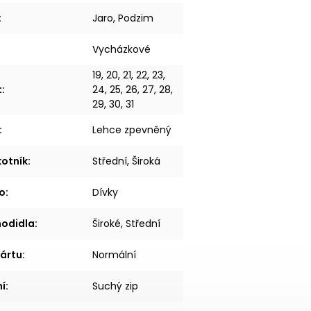
:
Jaro, Podzim
Vycházkové
19, 20, 21, 22, 23,
t
:
24, 25, 26, 27, 28,
29, 30, 31
:
Lehce zpevněný
kotník
:
Střední, Široká
o
:
Dívky
hodidla
:
Široké, Střední
ártu
:
Normální
í
:
Suchý zip