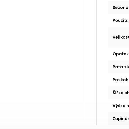
Sezóna
Použití
:
Velikos
Opatek
Pata + 
Pro koh
Šířka c
Výška n
Zapínán