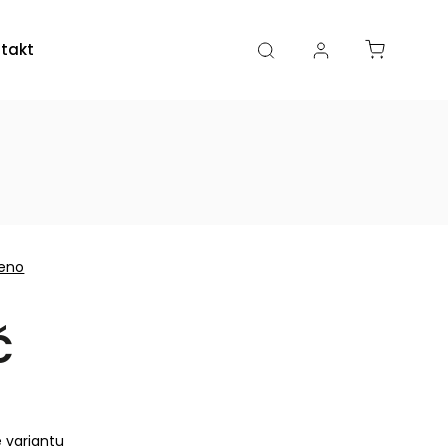
takty
Kamenná prodejna
eno
č
e variantu