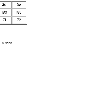
30
32
180
185
71
72
ně 4 mm