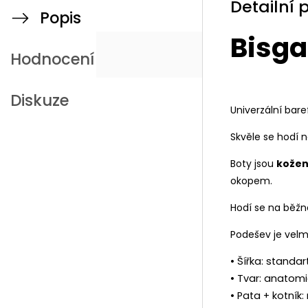
Detailní 
Popis
Bisga
Hodnocení
Diskuze
Univerzální bar
Skvěle se hodí n
Boty jsou
kože
okopem.
Hodí se na běžn
Podešev je velm
• Šířka: standar
• Tvar: anatom
• Pata + kotník: