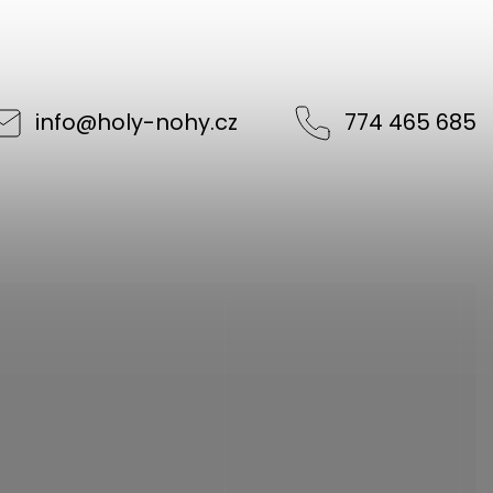
info
@
holy-nohy.cz
774 465 685