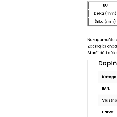
EU
Délka (mm)
Šířka (mm)
Nezapomeňte p
Začínající cho
Starší děti dé
Doplň
Katego
EAN
:
Vlastno
Barva
: