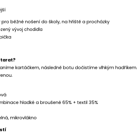
jší
 pro běžné nošení do školy, na hřiště a procházky
ozený vývoj chodidla
pička
starat?
raníme kartáčkem, následně botu dočistíme vlhkým hadříkem.
venou.
ová
mbinace hladké a broušené 65% + textil 35%
lná, mikrovlákno
stí