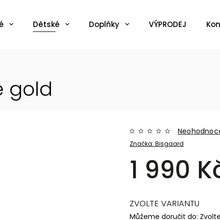
é
Dětské
Doplňky
VÝPRODEJ
Kon
e gold
Neohodnoc
Značka:
Bisgaard
1 990 K
ZVOLTE VARIANTU
Můžeme doručit do:
Zvolt