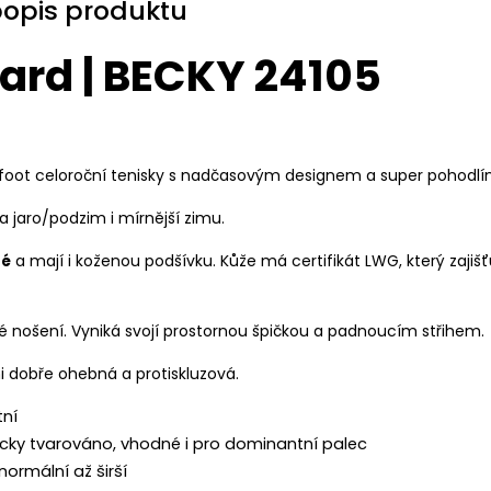
popis produktu
ard | BECKY 24105
efoot celoroční tenisky s nadčasovým designem a super pohodlí
a jaro/podzim i mírnější zimu.
né
a mají i koženou podšívku. Kůže má certifikát LWG, který zajišť
é nošení. Vyniká svojí prostornou špičkou a padnoucím střihem.
i dobře ohebná a protiskluzová.
tní
icky tvarováno, vhodné i pro dominantní palec
 normální až širší