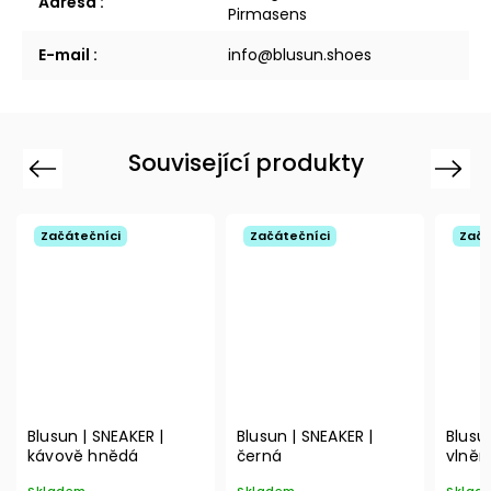
Adresa
:
Pirmasens
E-mail
:
info@blusun.shoes
Související produkty
Previous
Next
Začátečníci
Začátečníci
Začá
Blusun | SNEAKER |
Blusun | SNEAKER |
Blusu
kávově hnědá
černá
vlněn