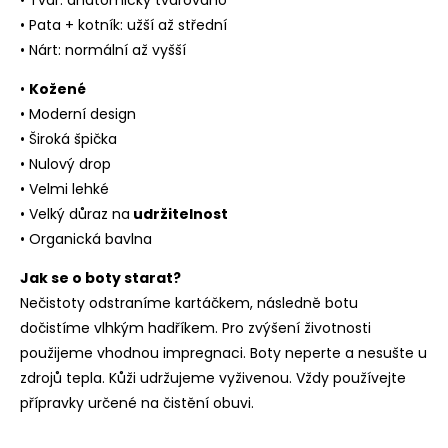
• Tvar: anatomicky tvarováno
• Pata + kotník: užší až střední
• Nárt: normální až vyšší
•
Kožené
• Moderní design
• Široká špička
• Nulový drop
• Velmi lehké
• Velký důraz na
udržitelnost
• Organická bavlna
Jak se o boty starat?
Nečistoty odstraníme kartáčkem, následně botu
dočistíme vlhkým hadříkem. Pro zvýšení životnosti
použijeme vhodnou impregnaci. Boty neperte a nesušte u
zdrojů tepla. Kůži udržujeme vyživenou. Vždy používejte
přípravky určené na čistění obuvi.