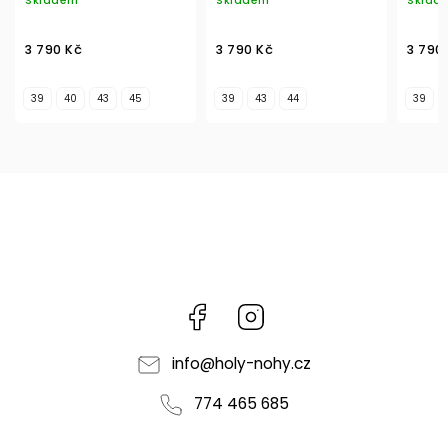
Skladem
Skladem
Sklad
3 790 Kč
3 790 Kč
3 790
39
40
43
45
39
43
44
39
Facebook
Instagram
info
@
holy-nohy.cz
774 465 685