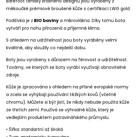
Barefoot tenisky krásného designu jsou vyrobeny z
měkoučké prémiové broušené kůže s certifikací LWG gold.
Podšívka je z
BIO bavlny
a mikrovlákna. Díky tomu bota
vytváří pro nohu přirozená a příjemné klima.
S ohledem na udržitelnost jsou boty vyráběny velmi
kvalitně, aby sloužily co nejdelší dobu.
Boty jsou vyrobeny s důrazem na férovost a udržitelnost.
Továrny, ve kterých se boty vyrábí využívají obnovitelné
zdroje.
Kůže je zpracována s ohledem na přísné evropské normy
a zcela se vyhýbají používání těžkých kovů (včetně
chromu). Můžete si být jistí, že nikdy nebude použita kůže
ze třetích zemí. Používá se výhradně kůže, který je
vedlejším produktem potravinářského průmyslu.
• Šířka: standartní až široká