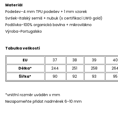
Materiál
Podešev–4 mm TPU podešev + 1 mm vzorek
Svršek–Italský semiš + nubuk (s certifikací LWG gold)
Podšívka–100% organická bavlna + mikrovlákno
Výroba–Portugalsko
Tabulka velikostí
EU
37
38
39
40
Délka*
244
251
258
26
Šířka*
90
92
93
95
*vnitřní rozměr uváděn v mm
Nezapomeňte přidat nadměrek 6–10 mm