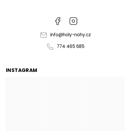
Facebook
Instagram
info
@
holy-nohy.cz
774 465 685
INSTAGRAM