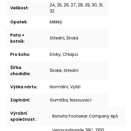
24, 25, 26, 27, 28, 29, 30, 31,
Velikost
:
32
Opatek
:
Měkký
Pata +
Střední, Široká
kotník
:
Pro koho
:
Dívky, Chlapci
Šířka
Široké, Střední
chodidla
:
Výška nártu
:
Normální, Vyšší
Zapínání
:
Gumička, Nazouvací
Výrobní
Bonvita Footwear Company ApS
společnost
:
Vermundsgade 38C, 2100