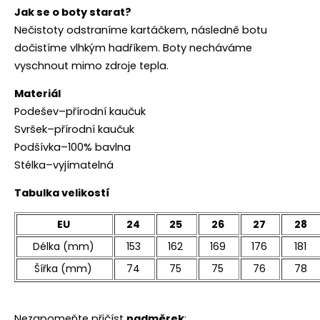
Jak se o boty starat?
Nečistoty odstraníme kartáčkem, následně botu
dočistíme vlhkým hadříkem. Boty necháváme
vyschnout mimo zdroje tepla.
Materiál
Podešev–přírodní kaučuk
Svršek–přírodní kaučuk
Podšívka–100% bavlna
Stélka–vyjímatelná
Tabulka velikostí
EU
24
25
26
27
28
Délka (mm)
153
162
169
176
181
Šířka (mm)
74
75
75
76
78
Nezapomeňte přičíst
nadměrek
: