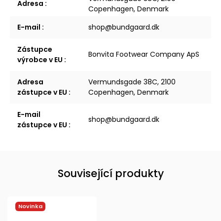
Adresa
:
Copenhagen, Denmark
E-mail
:
shop@bundgaard.dk
Zástupce
Bonvita Footwear Company ApS
výrobce v EU
:
Adresa
Vermundsgade 38C, 2100
zástupce v EU
:
Copenhagen, Denmark
E-mail
shop@bundgaard.dk
zástupce v EU
:
Související produkty
Novinka