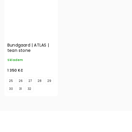
Bundgaard | ATLAS |
tean stone
Skladem
1 350 Kč
25
26
27
28
29
30
31
32