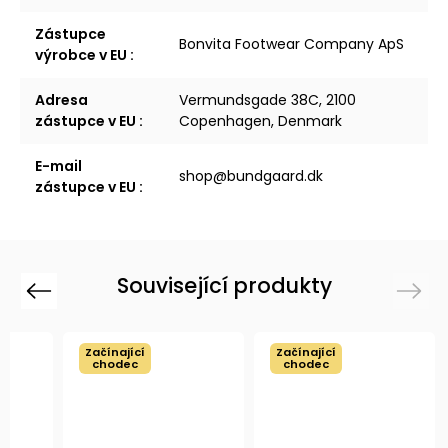
Zástupce
Bonvita Footwear Company ApS
výrobce v EU
:
Adresa
Vermundsgade 38C, 2100
zástupce v EU
:
Copenhagen, Denmark
E-mail
shop@bundgaard.dk
zástupce v EU
:
Související produkty
Previous
Next
Začínající
Začínající
chodec
chodec