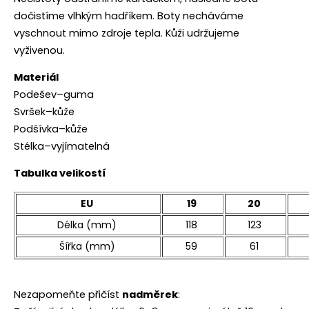
dočistíme vlhkým hadříkem. Boty necháváme
vyschnout mimo zdroje tepla. Kůži udržujeme
vyživenou.
Materiál
Podešev–guma
Svršek–kůže
Podšívka–kůže
Stélka–vyjímatelná
Tabulka velikostí
EU
19
20
Délka (mm)
118
123
Šířka (mm)
59
61
Nezapomeňte přičíst
nadměrek
: