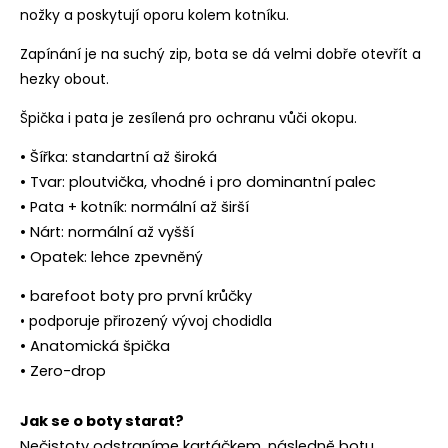
nožky a poskytují oporu kolem kotníku.
Zapínání je na suchý zip, bota se dá velmi dobře otevřít a
hezky obout.
Špička i pata je zesílená pro ochranu vůči okopu.
• Šířka: standartní až široká
• Tvar: ploutvička, vhodné i pro dominantní palec
• Pata + kotník: normální až širší
• Nárt: normální až vyšší
• Opatek: lehce zpevněný
• barefoot boty pro první krůčky
• podporuje přirozený vývoj chodidla
• Anatomická špička
• Zero-drop
Jak se o boty starat?
Nečistoty odstraníme kartáčkem, následně botu