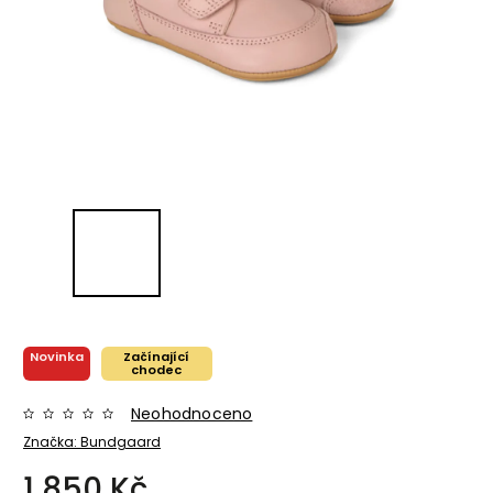
Novinka
Začínající
chodec
Neohodnoceno
Značka:
Bundgaard
1 850 Kč