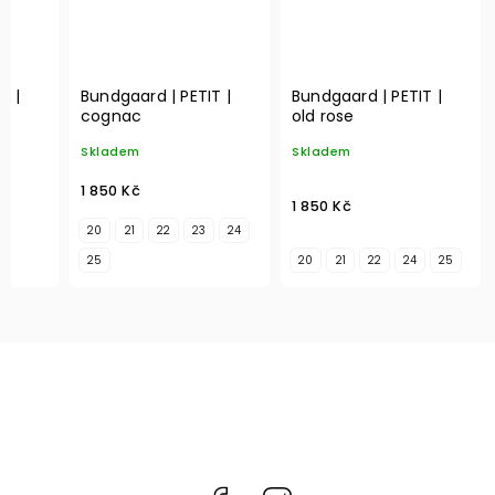
T |
Bundgaard | PETIT |
Bundgaard | PETIT |
cognac
old rose
Skladem
Skladem
1 850 Kč
1 850 Kč
20
21
22
23
24
25
20
21
22
24
25