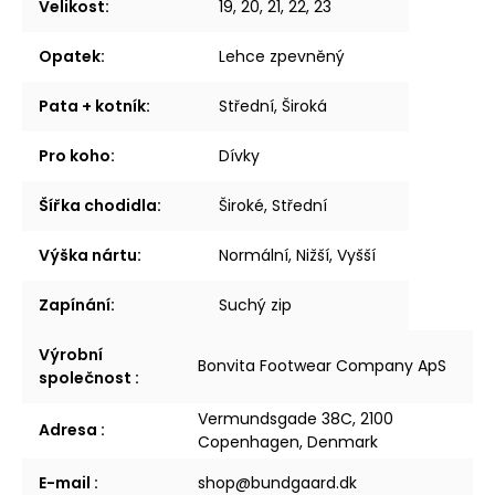
Velikost
:
19, 20, 21, 22, 23
Opatek
:
Lehce zpevněný
Pata + kotník
:
Střední, Široká
Pro koho
:
Dívky
Šířka chodidla
:
Široké, Střední
Výška nártu
:
Normální, Nižší, Vyšší
Zapínání
:
Suchý zip
Výrobní
Bonvita Footwear Company ApS
společnost
:
Vermundsgade 38C, 2100
Adresa
:
Copenhagen, Denmark
E-mail
:
shop@bundgaard.dk