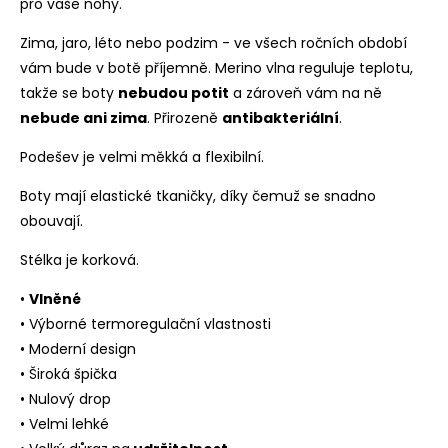
pro vaše nohy.
Zima, jaro, léto nebo podzim - ve všech ročních období
vám bude v botě příjemně. Merino vlna reguluje teplotu,
takže se boty
nebudou potit
a zároveň vám na ně
nebude ani zima
. Přirozeně
antibakteriální
.
Podešev je velmi měkká a flexibilní.
Boty mají elastické tkaničky, díky čemuž se snadno
obouvají.
Stélka je korková.
•
Vlněné
• Výborné termoregulační vlastnosti
• Moderní design
• Široká špička
• Nulový drop
• Velmi lehké