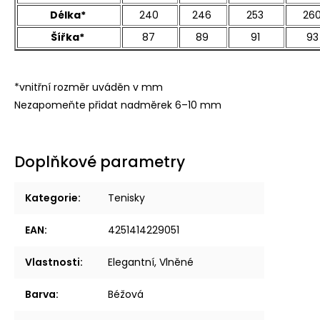
Délka*
240
246
253
26
Šířka*
87
89
91
93
*vnitřní rozměr uváděn v mm
Nezapomeňte přidat nadměrek 6–10 mm
Doplňkové parametry
Kategorie
:
Tenisky
EAN
:
4251414229051
Vlastnosti
:
Elegantní, Vlněné
Barva
:
Béžová