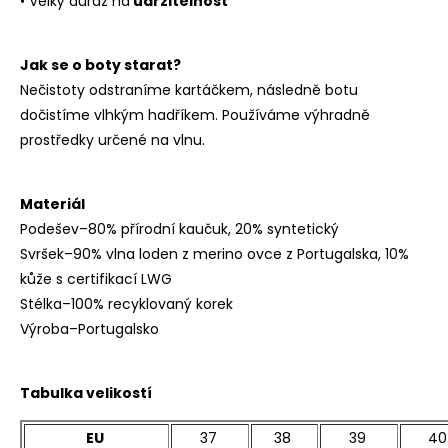
• Velký důraz na
udržitelnost
Jak se o boty starat?
Nečistoty odstraníme kartáčkem, následně botu
dočistíme vlhkým hadříkem. Používáme výhradně
prostředky určené na vlnu.
Materiál
Podešev–80% přírodní kaučuk, 20% syntetický
Svršek–90% vlna loden z merino ovce z Portugalska, 10%
kůže s certifikací LWG
Stélka–100% recyklovaný korek
Výroba–Portugalsko
Tabulka velikostí
EU
37
38
39
40