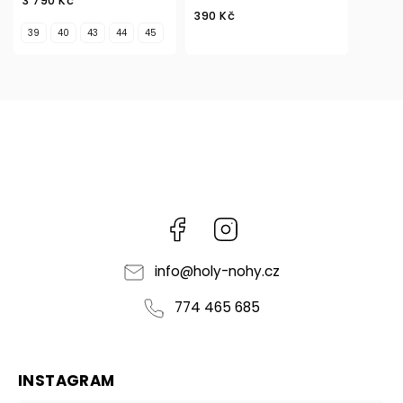
3 790 Kč
390 Kč
39
40
43
44
45
Facebook
Instagram
info
@
holy-nohy.cz
774 465 685
INSTAGRAM