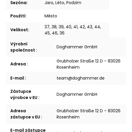
Sezóna
:
Jaro, Léto, Podzim
Použití
:
Město
37, 38, 39, 40, 41, 42, 43, 44,
Velikost
:
45, 46, 36
Výrobní
Doghammer GmbH
společnost
:
Grubholzer Straße 12 D – 83026
Adresa
:
Rosenheim
E-mail
:
team@doghammer.de
Zástupce
Doghammer GmbH
výrobce v EU
:
Adresa
Grubholzer Straße 12 D – 83026
zástupce v EU
:
Rosenheim
E-mail zástupce