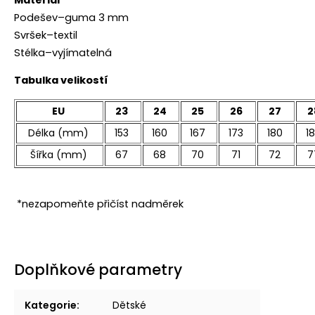
Materiál
Podešev–guma 3 mm
Svršek–textil
Stélka–vyjímatelná
Tabulka velikostí
EU
23
24
25
26
27
2
Délka (mm)
153
160
167
173
180
1
Šířka (mm)
67
68
70
71
72
7
*nezapomeňte přičíst nadměrek
Doplňkové parametry
Kategorie
:
Dětské