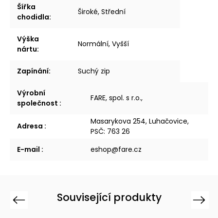
Šířka
Široké, Střední
chodidla
:
Výška
Normální, Vyšší
nártu
:
Zapínání
:
Suchý zip
Výrobní
FARE, spol. s r.o.,
společnost
:
Masarykova 254, Luhačovice,
Adresa
:
PSČ: 763 26
E-mail
:
eshop@fare.cz
Související produkty
Previous
Next