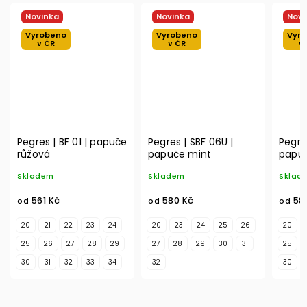
Novinka
Novinka
Novi
Vyrobeno
Vyrobeno
Vyr
v ČR
v ČR
v
Pegres | BF 01 | papuče
Pegres | SBF 06U |
Pegre
růžová
papuče mint
papuč
Skladem
Skladem
Sklad
561 Kč
580 Kč
58
od
od
od
20
21
22
23
24
20
23
24
25
26
20
25
26
27
28
29
27
28
29
30
31
25
30
31
32
33
34
32
30