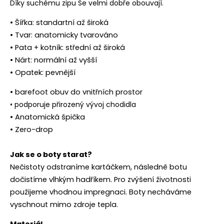
Díky suchému zipu Se velmi dobře obouvají.
• Šířka: standartní až široká
• Tvar: anatomicky tvarováno
• Pata + kotník: střední až široká
• Nárt: normální až vyšší
• Opatek: pevnější
• barefoot obuv do vnitřních prostor
• podporuje přirozený vývoj chodidla
• Anatomická špička
• Zero-drop
Jak se o boty starat?
Nečistoty odstraníme kartáčkem, následně botu
dočistíme vlhkým hadříkem. Pro zvýšení životnosti
použijeme vhodnou impregnaci. Boty necháváme
vyschnout mimo zdroje tepla.