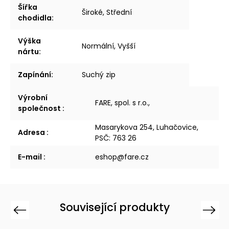
Šířka
Široké, Střední
chodidla
:
Výška
Normální, Vyšší
nártu
:
Zapínání
:
Suchý zip
Výrobní
FARE, spol. s r.o.,
společnost
:
Masarykova 254, Luhačovice,
Adresa
:
PSČ: 763 26
E-mail
:
eshop@fare.cz
Související produkty
Previous
Next