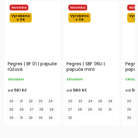
Novinka
Novinka
Novi
Vyrobeno
Vyrobeno
Vyr
v ČR
v ČR
v
Pegres | BF 01 | papuče
Pegres | SBF 06U |
Pegre
růžová
papuče mint
papuč
Skladem
Skladem
Sklad
561 Kč
580 Kč
58
od
od
od
20
21
22
23
24
20
23
24
25
26
20
25
26
27
28
29
27
28
29
30
31
25
30
31
32
33
34
32
30