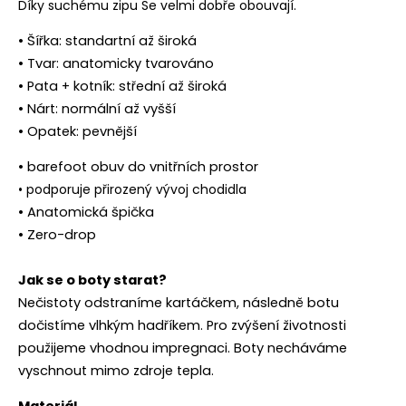
Díky suchému zipu Se velmi dobře obouvají.
• Šířka: standartní až široká
• Tvar: anatomicky tvarováno
• Pata + kotník: střední až široká
• Nárt: normální až vyšší
• Opatek: pevnější
• barefoot obuv do vnitřních prostor
• podporuje přirozený vývoj chodidla
• Anatomická špička
• Zero-drop
Jak se o boty starat?
Nečistoty odstraníme kartáčkem, následně botu
dočistíme vlhkým hadříkem. Pro zvýšení životnosti
použijeme vhodnou impregnaci. Boty necháváme
vyschnout mimo zdroje tepla.