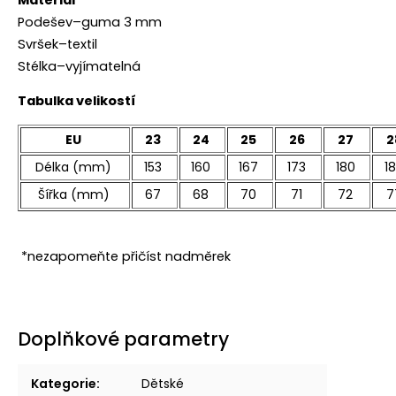
Materiál
Podešev–guma 3 mm
Svršek–textil
Stélka–vyjímatelná
Tabulka velikostí
EU
23
24
25
26
27
2
Délka (mm)
153
160
167
173
180
1
Šířka (mm)
67
68
70
71
72
7
*nezapomeňte přičíst nadměrek
Doplňkové parametry
Kategorie
:
Dětské