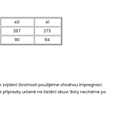
40
41
267
273
90
94
o zvýšení životnosti použijeme vhodnou impregnaci.
te přípravky určené na čistění obuvi. Boty necháme po