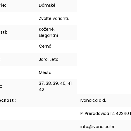
rie
:
Dámské
Zvolte variantu
Kožené,
sti
:
Elegantní
Černá
:
Jaro, Léto
Město
37, 38, 39, 40, 41,
t
:
42
lečnost
:
Ivancica d.d.
P. Preradovica 12, 42240
info@ivancica.hr