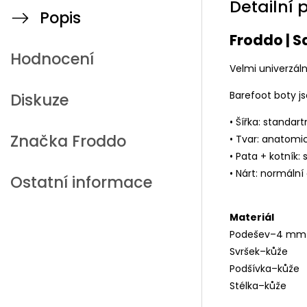
Detailní 
Popis
Froddo | 
Hodnocení
Velmi univerzál
Barefoot boty jso
Diskuze
• Šířka: standart
Značka
Froddo
• Tvar: anatomi
• Pata + kotník: 
• Nárt: normální 
Ostatní informace
Materiál
Podešev–4 mm
Svršek–kůže
Podšívka–kůže
Stélka–kůže