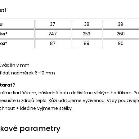
stí
U
37
38
39
ka*
247
253
260
ka*
87
89
90
r uváděn v mm
řidat nadměrek 6–10 mm
starat?
aníme kartáčkem, následně botu dočistíme vlhkým hadříkem. Pr
nesušte u zdrojů tepla. Kůži udržujeme vyživenou. Vždy používej
schnout + ideálně vyjmeme stélky.
kové parametry