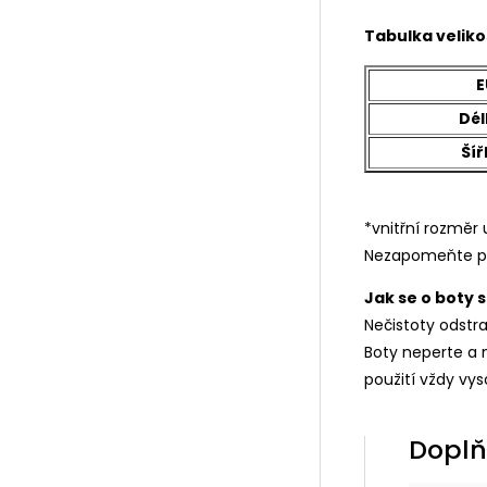
Tabulka veliko
E
Dél
Šíř
*vnitřní rozmě
Nezapomeňte p
Jak se o boty 
Nečistoty odstr
Boty neperte a 
použití vždy vy
Doplň