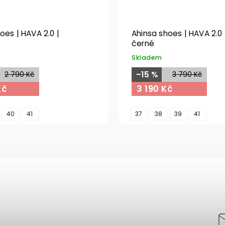
oes | HAVA 2.0 |
Ahinsa shoes | HAVA 2.0 
y
černé
Skladem
2 790 Kč
–15 %
3 790 Kč
Kč
3 190 Kč
40
41
37
38
39
41