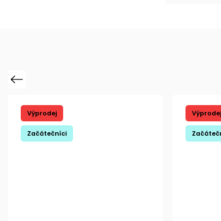
Previous
Výprodej
Výprode
Začátečníci
Začátečn