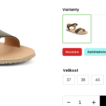
Varianty
Novinka
Začátečníc
Velikost
37
38
40