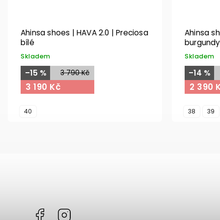
Ahinsa shoes | HAVA 2.0 | Preciosa
Ahinsa sh
bílé
burgund
Skladem
Skladem
–15 %
3 790 Kč
–14 %
3 190 Kč
2 390 
40
38
39
Facebook
Instagram