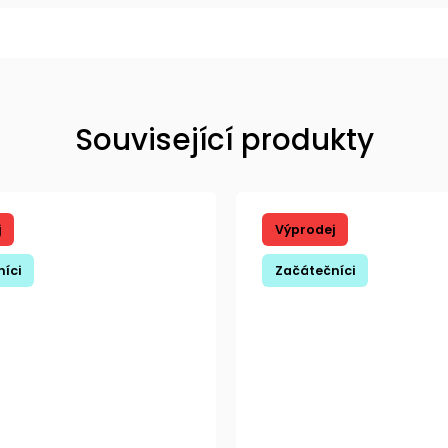
Související produkty
j
Výprodej
íci
Začátečníci