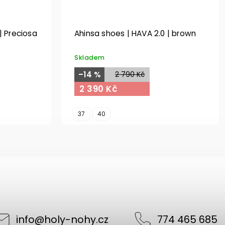
| Preciosa
Ahinsa shoes | HAVA 2.0 | brown
Skladem
–14 %
2 790 Kč
2 390 Kč
37
40
info
@
holy-nohy.cz
774 465 685