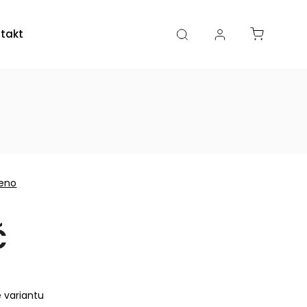
takty
Kamenná prodejna
eno
č
e variantu