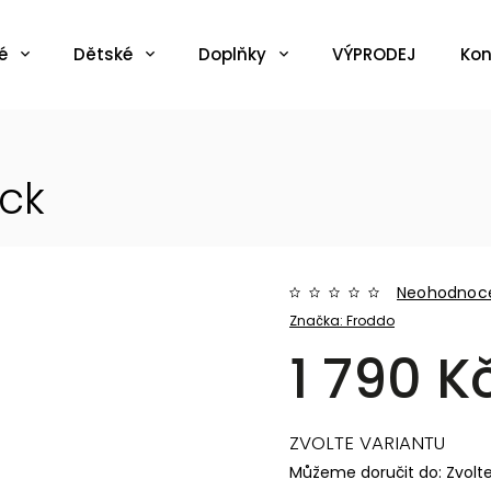
é
Dětské
Doplňky
VÝPRODEJ
Kon
ack
Neohodnoc
Značka:
Froddo
1 790 K
ZVOLTE VARIANTU
Můžeme doručit do:
Zvolt