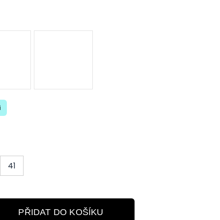
i
41
PŘIDAT DO KOŠÍKU