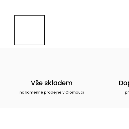
Vše skladem
Do
na kamenné prodejně v Olomouci
př