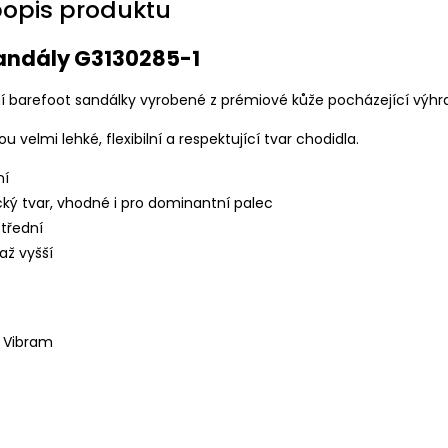
popis produktu
Sandály G3130285-1
ní barefoot sandálky vyrobené z prémiové kůže pocházející výhr
u velmi lehké, flexibilní a respektující tvar chodidla.
ní
cký tvar, vhodné i pro dominantní palec
střední
až vyšší
 Vibram