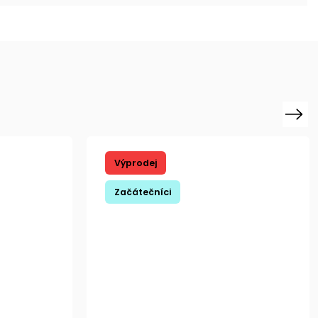
Next
Výprodej
Začátečníci