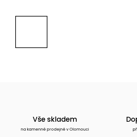
Vše skladem
Do
na kamenné prodejně v Olomouci
př