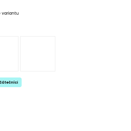
e variantu
čátečníci