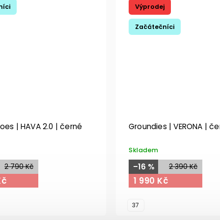
íci
Výprodej
Začátečníci
oes | HAVA 2.0 | černé
Groundies | VERONA | če
Skladem
2 790 Kč
–16 %
2 390 Kč
Kč
1 990 Kč
37