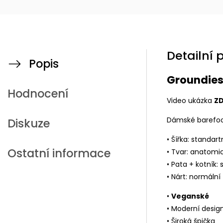
Detailní 
Popis
Groundies
Hodnocení
Video ukázka
Z
Dámské barefoo
Diskuze
• Šířka: standart
Ostatní informace
• Tvar: anatomi
• Pata + kotník: 
• Nárt: normální
•
Veganské
• Moderní desig
• Široká špička