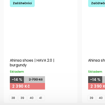
Začátečníci
Začátečn
Ahinsa shoes | HAVA 2.0 |
Ahinsa sh
burgundy
Skladem
Skladem
–14 %
2 790 Kč
–14 %
2 390 Kč
2 390 
38
39
40
41
39
40