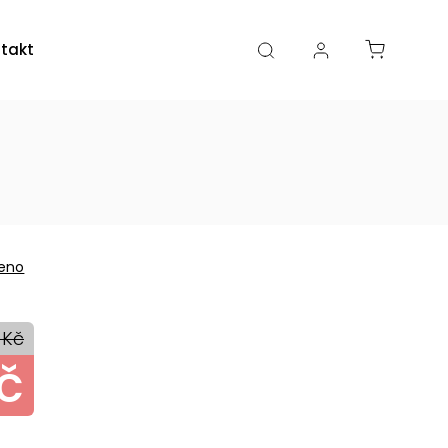
takty
Kamenná prodejna
eno
 Kč
č