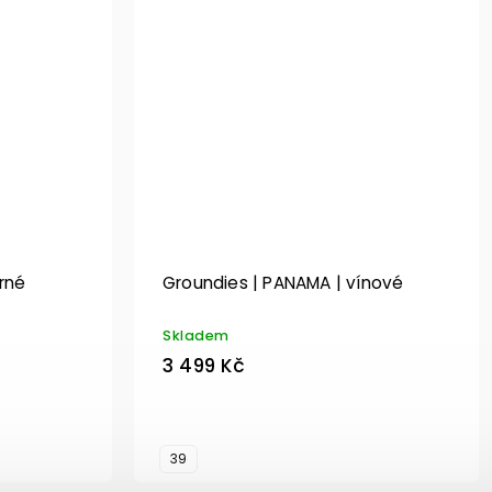
rné
Groundies | PANAMA | vínové
Skladem
3 499 Kč
39