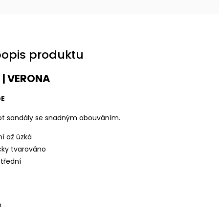
popis produktu
 | VERONA
DE
t sandály se snadným obouváním.
ní až úzká
cky tvarováno
střední
n