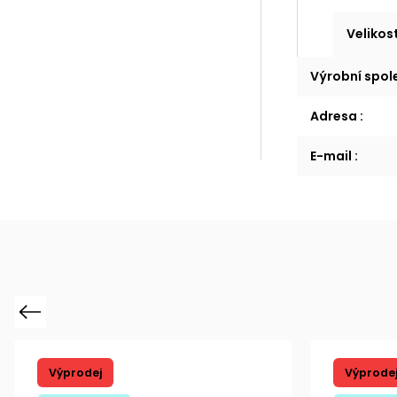
Velikos
Výrobní spo
Adresa
:
E-mail
:
Previous
Výprodej
Výprode