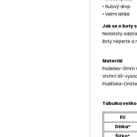
• Nulový drop
• Velmi lehké
Jak se o boty 
Nečistoty odstr
Boty neperte a n
Materiál
Podešev–3mm Gr
Vrchní díl–vyso
Podšívka–OnSte
Tabulka veliko
EU
Délka*
Šířka*