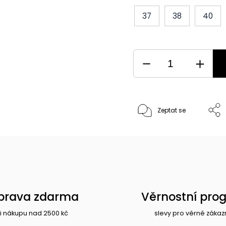
37
38
40
Zeptat se
prava zdarma
Věrnostní pro
i nákupu nad 2500 kč
slevy pro věrné zákaz