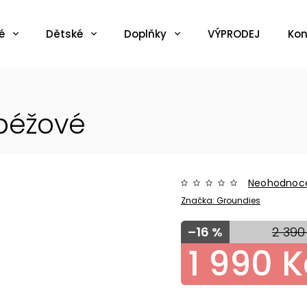
é
Dětské
Doplňky
VÝPRODEJ
Kon
 béžové
Neohodnoc
Značka:
Groundies
–16 %
2 390
1 990 K