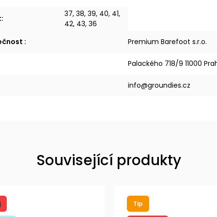
37, 38, 39, 40, 41,
t
:
42, 43, 36
lečnost
:
Premium Barefoot s.r.o.
Palackého 718/9 11000 Pra
info@groundies.cz
Související produkty
j
Tip