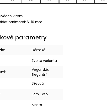
r uváděn v mm
řidat nadměrek 6–10 mm
kové parametry
rie
:
Dámské
Zvolte variantu
Veganské,
sti
:
Elegantní
Béžová
:
Jaro, Léto
Město