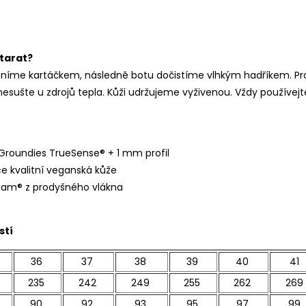
starat?
aníme kartáčkem, následně botu dočistíme vlhkým hadříkem. Pr
esušte u zdrojů tepla. Kůži udržujeme vyživenou. Vždy používejt
oundies TrueSense® + 1 mm profil
ce kvalitní veganská kůže
am® z prodyšného vlákna
stí
36
37
38
39
40
41
235
242
249
255
262
269
90
92
93
95
97
99