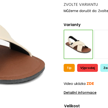
ZVOLTE VARIANTU
Můžeme doručit do:
Zvolt
Varianty
Tip
Výprodej
Za
ZDE
Video ukázka
Detailní informace
Velikost