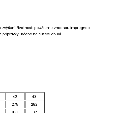
o zvýšení životnosti použijeme vhodnou impregnaci.
e přípravky určené na čistění obuvi.
42
43
275
282
100
102