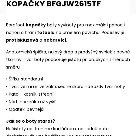
KOPAČKY BFGJW2615TF
Barefoot
kopačky
boty vyvinuty pro maximální pohodlí
nohou a hraní
fotbalu
na umělém povrchu. Podešev je
protiskluzová
a
nebarvící
.
Anatomická špička, nulový drop a prodyšný svršek z pevné
tkaniny. Tvar boty podporuje jistotu při prudkých změnách
směru.
• Šířka: standartní
• Tvar: velmi univerzální, sedne skoro na každý tvar nohy
• Pata + kotník: střední
• Nárt: normální až vyšší
• Opatek: pevnější
Jak se o boty starat?
Nečistoty odstraníme kartáčkem, následně botu