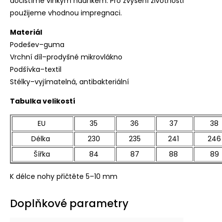
dočistíme vlhkým hadříkem. Pro zvýšení životnosti
použijeme vhodnou impregnaci.
Materiál
Podešev–guma
Vrchní díl–prodyšné mikrovlákno
Podšívka–textil
Stélky–vyjímatelná, antibakteriální
Tabulka velikostí
EU
35
36
37
38
Délka
230
235
241
246
Šířka
84
87
88
89
K délce nohy přičtěte 5–10 mm
Doplňkové parametry