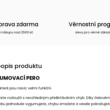
prava zdarma
Věrnostní pro
i nákupu nad 2500 kč
slevy pro věrné zákaz
popis produktu
GUMOVACÍ PERO
které jsou navíc velmi funkční.
ete rozloučit s nevzhledným přeškrtáváním chyb. Díky Gelové
ybu jednoduše vygumujete, chybu smažete a vesele pokračujet