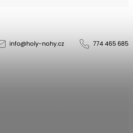
info
@
holy-nohy.cz
774 465 685