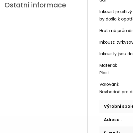
dál.
Ostatní informace
Inkoust je citl
by došlo k opot
Hrot má průmě
Inkoust: tyrkyso
Inkousty jsou d
Materiál:
Plast
Varování:
Nevhodné pro dě
Výrobní spo
Adresa
: