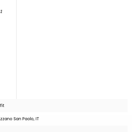
iž
fit
Azzano San Paolo, IT