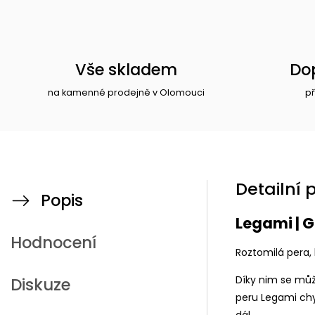
Vše skladem
Do
na kamenné prodejně v Olomouci
př
Detailní 
Popis
Legami | 
Hodnocení
Roztomilá pera, 
Díky nim se můž
Diskuze
peru Legami ch