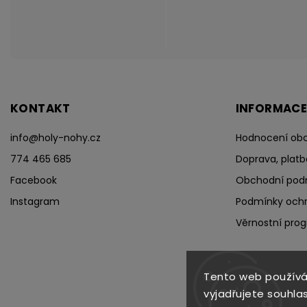
KONTAKT
INFORMACE
info
@
holy-nohy.cz
Hodnocení ob
774 465 685
Doprava, platb
Facebook
Obchodní pod
Instagram
Podmínky ochr
Věrnostní pro
Tento web používá
vyjadřujete souhlas