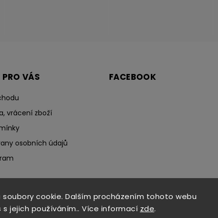
 PRO VÁS
FACEBOOK
chodu
a, vrácení zboží
mínky
any osobních údajů
gram
 soubory cookie. Dalším procházením tohoto webu
 s jejich používáním.. Více informací
zde
.
Copyright 2026
HOLY NOHY
. Všechna práva vyhrazena.