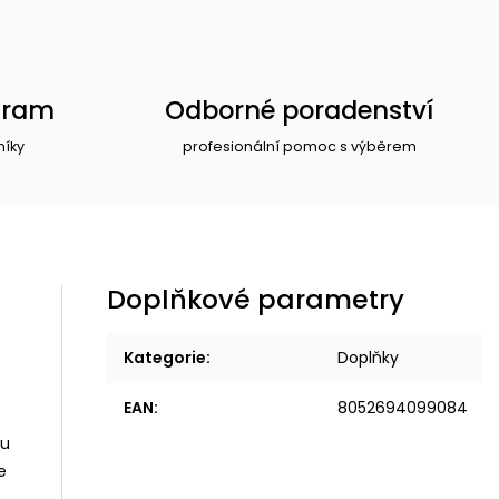
gram
Odborné poradenství
níky
profesionální pomoc s výběrem
Doplňkové parametry
Kategorie
:
Doplňky
EAN
:
8052694099084
mu
e