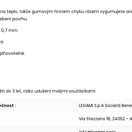
ivý na teplo, takže gumovým hrotem chybu rázem vygumujete an
řebení povrhu.
r 0,7 mm.
vá
oplňovatelné.
ti do 3 let, riziko udušení malými součástkami.
lečnost
:
LEGAMI S.p.A Società Bene
Via Stezzano 18, 24052 - 