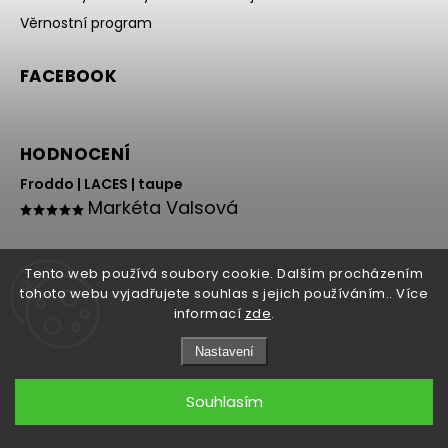
Věrnostní program
FACEBOOK
HODNOCENÍ
Froddo | LACES | taupe
Markéta Valsová
Tento web používá soubory cookie. Dalším procházením
tohoto webu vyjadřujete souhlas s jejich používáním.. Více
informací
zde
.
Nastavení
Copyright 2026
HOLY NOHY
. Všechna práva vyhrazena.
Souhlasím
Grafický návrh vytvořil a nakódoval
Shoptak.cz