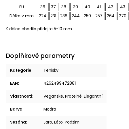
EU
36
37
38
39
40
41
42
43
Délka v mm
224
231
238
244
250
257
264
270
K délce chodila přidejte 5-10 mm.
Doplňkové parametry
Kategorie
:
Tenisky
EAN
:
4262499472881
Vlastnosti
:
Veganské, Pratelné, Elegantní
Barva
:
Modrá
Sezóna
:
Jaro, Léto, Podzim