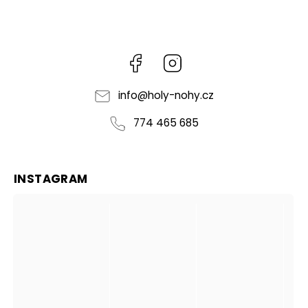
Facebook
Instagram
info
@
holy-nohy.cz
774 465 685
INSTAGRAM