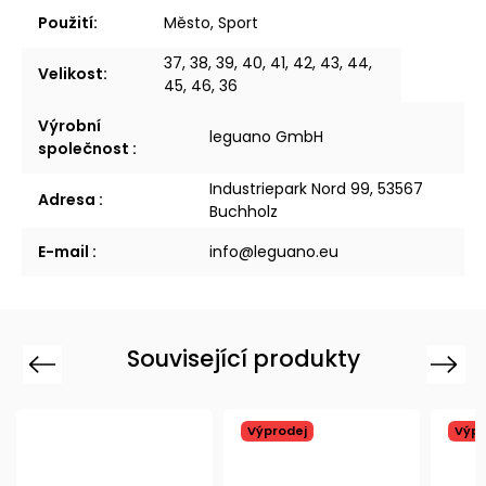
Použití
:
Město, Sport
37, 38, 39, 40, 41, 42, 43, 44,
Velikost
:
45, 46, 36
Výrobní
leguano GmbH
společnost
:
Industriepark Nord 99, 53567
Adresa
:
Buchholz
E-mail
:
info@leguano.eu
Související produkty
Previous
Next
Výprodej
Výpr