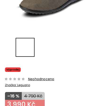
Výprodej
Neohodnoceno
Značka:
Leguano
–16 %
4 790 Kč
3 990 Kč