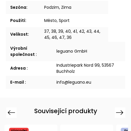
Sezóna
:
Podzim, Zima
Použití
:
Město, Sport
37, 38, 39, 40, 41, 42, 43, 44,
Velikost
:
45, 46, 47, 36
Výrobní
leguano GmbH
společnost
:
Industriepark Nord 99, 53567
Adresa
:
Buchholz
E-mail
:
info@leguano.eu
Související produkty
Previous
Next
Výprodej
Ext