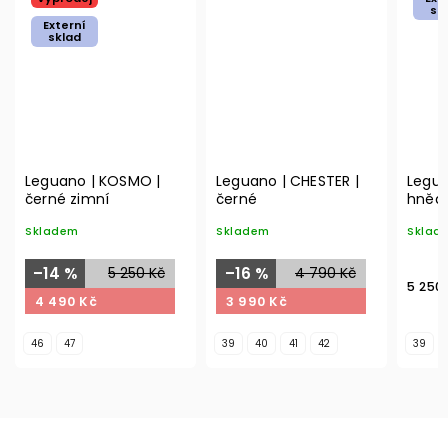
sk
Externí
sklad
Leguano | KOSMO |
Leguano | CHESTER |
Legua
černé zimní
černé
hnědá
Skladem
Skladem
Sklad
–14 %
5 250 Kč
–16 %
4 790 Kč
5 250
4 490 Kč
3 990 Kč
46
47
39
40
41
42
39