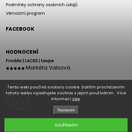
Podmínky ochrany osobních údajů
Věrnostní program
FACEBOOK
HODNOCENÍ
Froddo | LACES | taupe
Markéta Valsová
Tento web používá soubory cookie. Dalším procházením
tohoto webu vyjadřujete souhlas s jejich používáním.. Více
informací
zde
.
Nastavení
Copyright 2026
HOLY NOHY
. Všechna práva vyhrazena.
Souhlasím
Grafický návrh vytvořil a nakódoval
Shoptak.cz