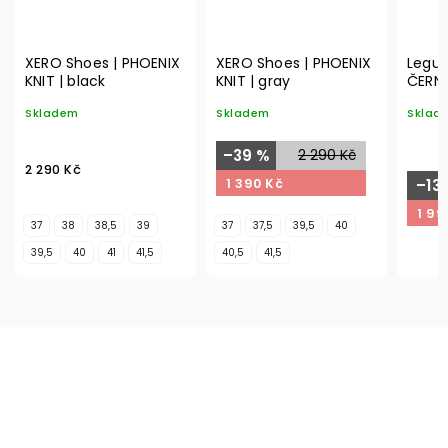
XERO Shoes | PHOENIX
XERO Shoes | PHOENIX
Legua
KNIT | black
KNIT | gray
ČERN
Skladem
Skladem
Sklad
–39 %
2 290 Kč
2 290 Kč
1 390 Kč
–13
1 99
37
38
38,5
39
37
37,5
39,5
40
39,5
40
41
41,5
40,5
41,5