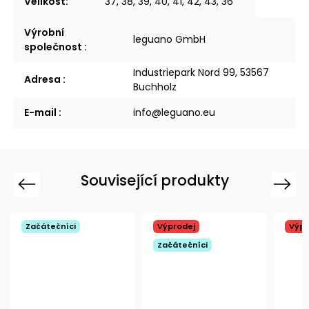
Velikost
:
37, 38, 39, 40, 41, 42, 43, 36
Výrobní
leguano GmbH
společnost
:
Industriepark Nord 99, 53567
Adresa
:
Buchholz
E-mail
:
info@leguano.eu
Související produkty
Previous
Next
Začátečníci
Výprodej
Výpr
Začátečníci