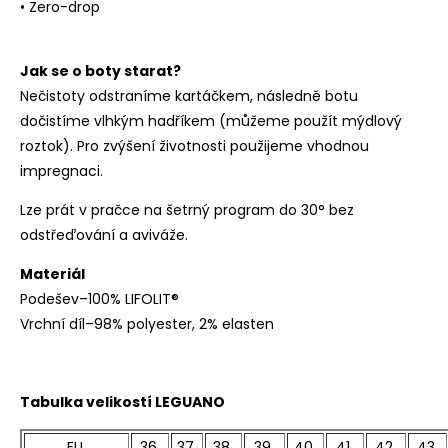
• Zero-drop
Jak se o boty starat?
Nečistoty odstraníme kartáčkem, následně botu
dočistíme vlhkým hadříkem (můžeme použít mýdlový
roztok). Pro zvýšení životnosti použijeme vhodnou
impregnaci.
Lze prát v pračce na šetrný program do 30° bez
odstřeďování a aviváže.
Materiál
Podešev–100% LIFOLIT®
Vrchní díl–98% polyester, 2% elasten
Tabulka velikostí LEGUANO
EU
36
37
38
39
40
41
42
43