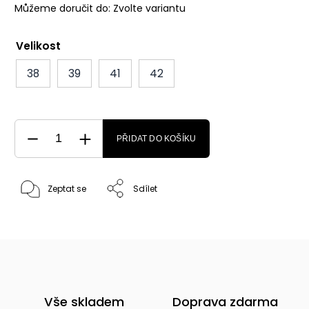
Můžeme doručit do:
Zvolte variantu
Velikost
38
39
41
42
PŘIDAT DO KOŠÍKU
Zeptat se
Sdílet
Vše skladem
Doprava zdarma