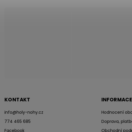
KONTAKT
INFORMACE
info
@
holy-nohy.cz
Hodnocení ob
774 465 685
Doprava, platb
Facebook
Obchodní pod