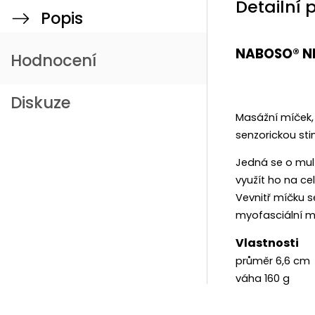
Detailní 
Popis
NABOSO® N
Hodnocení
Diskuze
Masážní míček, 
senzorickou sti
Jedná se o mult
využít ho na ce
Vevnitř míčku se
myofasciální ma
Vlastnosti
průměr 6,6 cm
váha 160 g