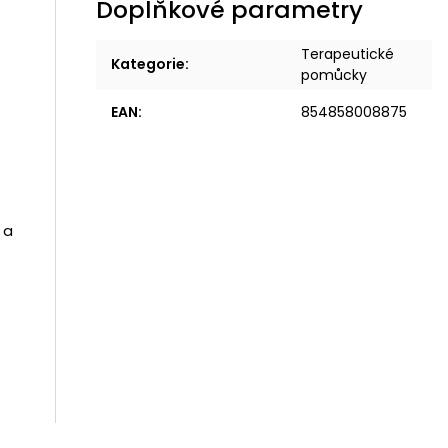
Doplňkové parametry
Terapeutické
Kategorie
:
pomůcky
EAN
:
854858008875
 a