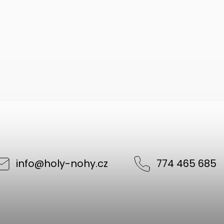
info
@
holy-nohy.cz
774 465 685