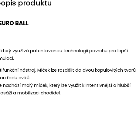
popis produktu
EURO BALL
který využívá patentovanou technologii povrchu pro lepší
mulaci.
ifunkční nástroj. Míček lze rozdělit do dvou kopulovitých tvarů
lou řadu cviků.
 nachází malý míček, který lze využít k intenzivnější a hlubší
sáži a mobilizaci chodidel.