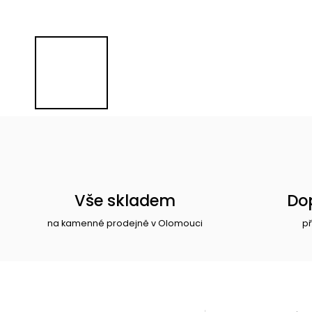
Vše skladem
Do
na kamenné prodejně v Olomouci
př