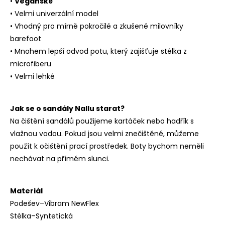
•
Veganské
• Velmi univerzální model
• Vhodný pro mírně pokročilé a zkušené milovníky
barefoot
• Mnohem lepší odvod potu, který zajišťuje stélka z
microfiberu
• Velmi lehké
Jak se o sandály Nallu starat?
Na čištění sandálů použijeme kartáček nebo hadřík s
vlažnou vodou. Pokud jsou velmi znečištěné, můžeme
použít k očištění prací prostředek. Boty bychom neměli
nechávat na přímém slunci.
Materiál
Podešev–Vibram NewFlex
Stélka–Syntetická