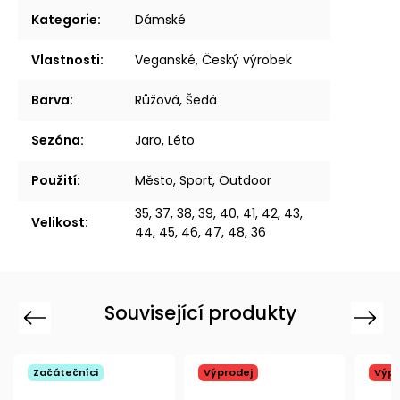
Kategorie
:
Dámské
Vlastnosti
:
Veganské, Český výrobek
Barva
:
Růžová, Šedá
Sezóna
:
Jaro, Léto
Použití
:
Město, Sport, Outdoor
35, 37, 38, 39, 40, 41, 42, 43,
Velikost
:
44, 45, 46, 47, 48, 36
Související produkty
Previous
Next
Začátečníci
Výprodej
Výpr