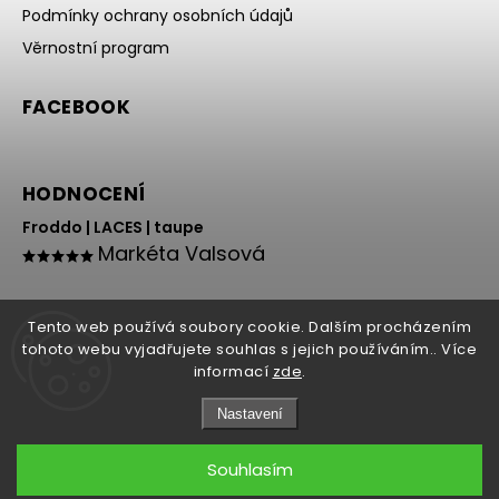
Podmínky ochrany osobních údajů
Věrnostní program
FACEBOOK
HODNOCENÍ
Froddo | LACES | taupe
Markéta Valsová
Tento web používá soubory cookie. Dalším procházením
tohoto webu vyjadřujete souhlas s jejich používáním.. Více
informací
zde
.
Nastavení
Copyright 2026
HOLY NOHY
. Všechna práva vyhrazena.
Souhlasím
Grafický návrh vytvořil a nakódoval
Shoptak.cz