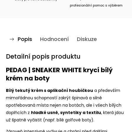
profesionální pomoc s výběrem
Popis
Hodnocení
Diskuze
Detailní popis produktu
PEDAG | SNEAKER WHITE krycí bílý
krém na boty
Bílý tekutý krém s aplikační houbičkou
a především
mimořádnou schopností zakrýt špinavá a silně
opotřebovaná místa nejen na botách, ale i všech bílých
doplňcích z
hladké usně, syntetiky a textilu
, která jdou
už špatně vyčistit (např. bílé golfové boty).
Zároveň intenzivně vyživuje a chrání před dalšími