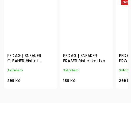
Novi
PEDAG | SNEAKER
PEDAG | SNEAKER
PEDAG
CLEANER čisticí
ERASER čisticí kostka
PROTE
emulze na boty s
na boty
impr
Skladem
Skladem
Sklad
bílou podešví
299 Kč
189 Kč
299 K