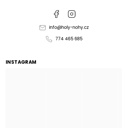
Facebook
Instagram
info
@
holy-nohy.cz
774 465 685
INSTAGRAM