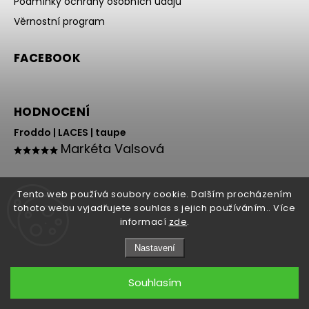
Podmínky ochrany osobních údajů
Věrnostní program
FACEBOOK
HODNOCENÍ
Froddo | LACES | taupe
Markéta Valsová
Tento web používá soubory cookie. Dalším procházením
tohoto webu vyjadřujete souhlas s jejich používáním.. Více
informací
zde
.
Nastavení
Copyright 2026
HOLY NOHY
. Všechna práva vyhrazena.
Souhlasím
Grafický návrh vytvořil a nakódoval
Shoptak.cz