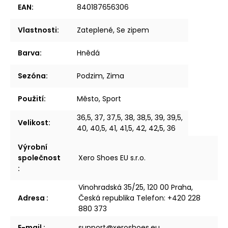
EAN
:
840187656306
Vlastnosti
:
Zateplené, Se zipem
Barva
:
Hnědá
Sezóna
:
Podzim, Zima
Použití
:
Město, Sport
36,5, 37, 37,5, 38, 38,5, 39, 39,5,
Velikost
:
40, 40,5, 41, 41,5, 42, 42,5, 36
Výrobní
společnost
Xero Shoes EU s.r.o.
:
Vinohradská 35/25, 120 00 Praha,
Adresa
:
Česká republika Telefon: +420 228
880 373
E-mail
:
support@xeroshoes.eu