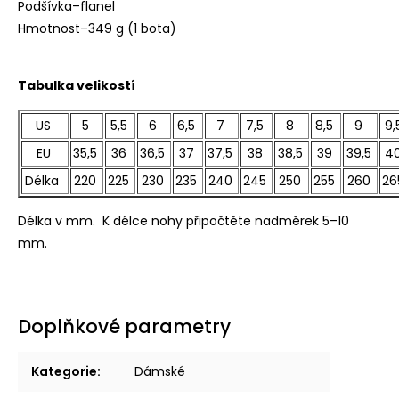
Podšívka–flanel
Hmotnost–349 g (1 bota)
Tabulka velikostí
US
5
5,5
6
6,5
7
7,5
8
8,5
9
9,
EU
35,5
36
36,5
37
37,5
38
38,5
39
39,5
4
Délka
220
225
230
235
240
245
250
255
260
26
Délka v mm. K délce nohy připočtěte nadměrek 5–10
mm.
Doplňkové parametry
Kategorie
:
Dámské