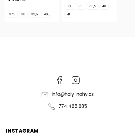
38,5
39
39,5
40
37,5
38
39,5
40,5
41
Facebook
Instagram
info
@
holy-nohy.cz
774 465 685
INSTAGRAM