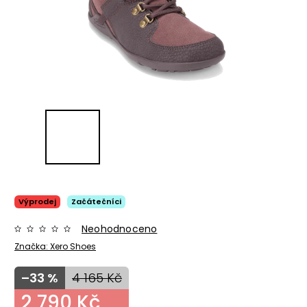
Výprodej
Začátečníci
Neohodnoceno
Značka:
Xero Shoes
–33 %
4 165 Kč
2 790 Kč