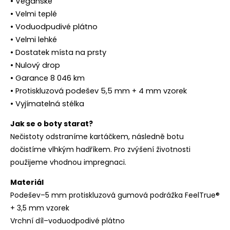
• Veganské
• Velmi teplé
• Voduodpudivé plátno
• Velmi lehké
• Dostatek místa na prsty
• Nulový drop
• Garance 8 046 km
• Protiskluzová podešev 5,5 mm + 4 mm vzorek
• Vyjímatelná stélka
Jak se o boty starat?
Nečistoty odstraníme kartáčkem, následně botu
dočistíme vlhkým hadříkem. Pro zvýšení životnosti
použijeme vhodnou impregnaci.
Materiál
Podešev–5 mm protiskluzová gumová podrážka FeelTrue®
+ 3,5 mm vzorek
Vrchní díl–voduodpodivé plátno