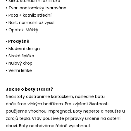
• Šířka: standartní až široká
• Tvar: anatomicky tvarováno
• Pata + kotník: střední
• Nárt: normální až vyšší
• Opatek: Měkký
•
Prodyšné
• Moderní design
• Široká špička
• Nulový drop
• Velmi lehké
Jak se o boty starat?
Nečistoty odstraníme kartáčkem, následně botu
dočistíme vlhkým hadříkem. Pro zvýšení životnosti
použijeme vhodnou impregnaci. Boty neperte a nesušte u
zdrojů tepla. Vždy používejte přípravky určené na čistění
obuvi. Boty necháváme řádně vyschnout.