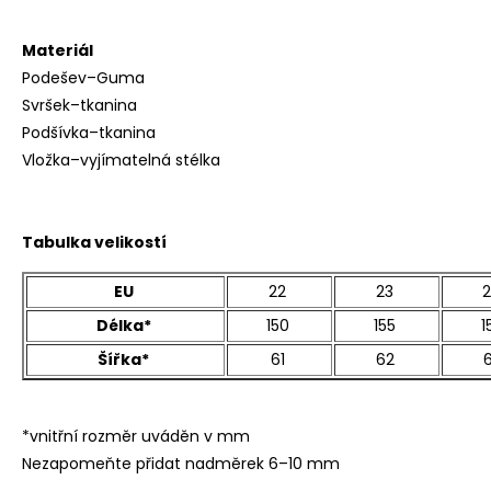
Materiál
Podešev–Guma
Svršek–tkanina
Podšívka–tkanina
Vložka–vyjímatelná stélka
Tabulka velikostí
EU
22
23
Délka*
150
155
1
Šířka*
61
62
*vnitřní rozměr uváděn v mm
Nezapomeňte přidat nadměrek 6–10 mm