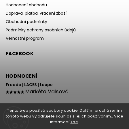
Hodnocení obchodu
Doprava, platba, vrácení zboží
Obchodní podmínky
Podmínky ochrany osobních údajů
Věrnostní program
FACEBOOK
HODNOCENÍ
Froddo | LACES | taupe
Markéta Valsová
Tento web používá soubory cookie. Dalším procházením
tohoto webu vyjadřujete souhlas s jejich používáním.. Více
informací
zde
.