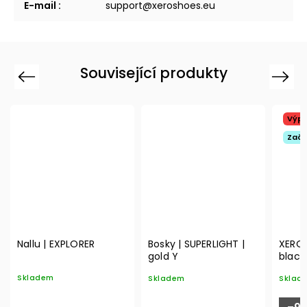
E-mail
:
support@xeroshoes.eu
Související produkty
Previous
Next
Výpr
Začá
Nallu | EXPLORER
Bosky | SUPERLIGHT |
XERO 
gold Y
black
Skladem
Skladem
Sklad