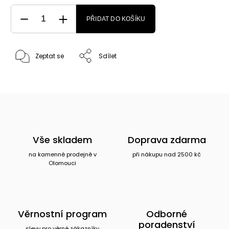
PŘIDAT DO KOŠÍKU
Zeptat se
Sdílet
Vše skladem
Doprava zdarma
na kamenné prodejně v
při nákupu nad 2500 kč
Olomouci
Věrnostní program
Odborné
poradenství
slevy pro věrné zákazníky