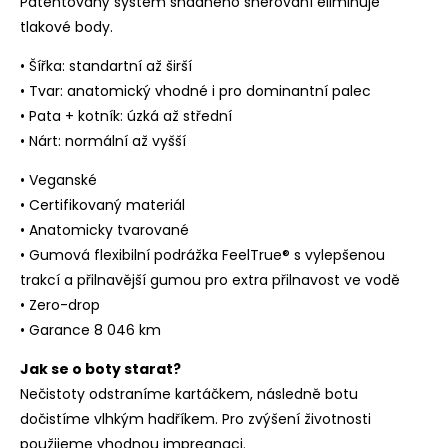
Patentovaný systém snadného šněrování eliminuje
tlakové body.
• Šířka: standartní až širší
• Tvar: anatomický vhodné i pro dominantní palec
• Pata + kotník: úzká až střední
• Nárt: normální až vyšší
• Veganské
• Certifikovaný materiál
• Anatomicky tvarované
• Gumová flexibilní podrážka FeelTrue® s vylepšenou
trakcí a přilnavější gumou pro extra přilnavost ve vodě
• Zero-drop
• Garance 8 046 km
Jak se o boty starat?
Nečistoty odstraníme kartáčkem, následně botu
dočistíme vlhkým hadříkem. Pro zvýšení životnosti
použijeme vhodnou impregnaci.