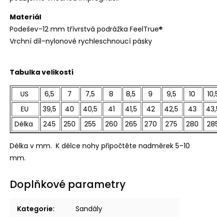
Materiál
Podešev–12 mm třívrstvá podrážka FeelTrue®
Vrchní díl–nylonové rychleschnoucí pásky
Tabulka velikostí
US
6,5
7
7,5
8
8,5
9
9,5
10
10,
EU
39,5
40
40,5
41
41,5
42
42,5
43
43,
Délka
245
250
255
260
265
270
275
280
28
Délka v mm. K délce nohy připočtěte nadměrek 5–10
mm.
Doplňkové parametry
Kategorie
:
Sandály