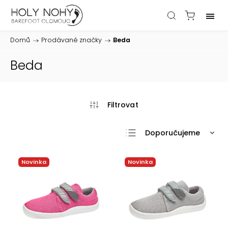
Domů
/
Prodávané značky
/
Beda
Beda
Doporučujeme
Nejlevnější
Novinka
Novinka
Nejdražší
Nejprodávanější
Abecedně