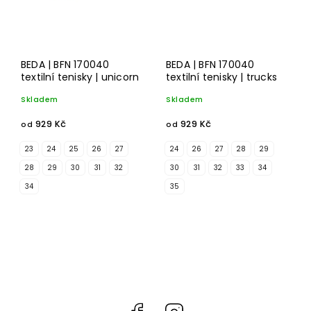
BEDA | BFN 170040
BEDA | BFN 170040
textilní tenisky | unicorn
textilní tenisky | trucks
Skladem
Skladem
929 Kč
929 Kč
od
od
23
24
25
26
27
24
26
27
28
29
28
29
30
31
32
30
31
32
33
34
34
35
Facebook
Instagram