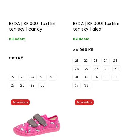
BEDA | BF 0001 textilní
BEDA | BF 0001 textilní
tenisky | candy
tenisky | alex
Skladem
Skladem
969 Kč
od
969 Kč
21
22
23
24
25
26
27
28
29
30
22
23
24
25
26
31
32
34
35
36
27
28
29
30
37
38
Novinka
Novinka