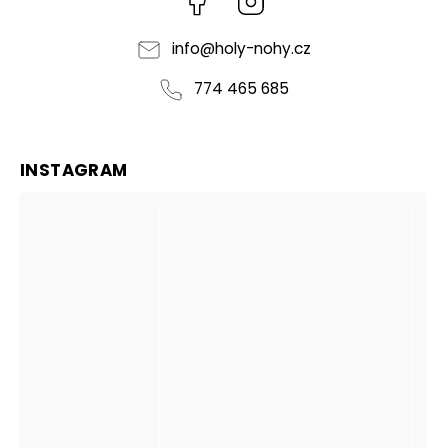
info
@
holy-nohy.cz
774 465 685
INSTAGRAM