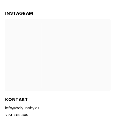
INSTAGRAM
KONTAKT
info
@
holy-nohy.cz
774 465 685