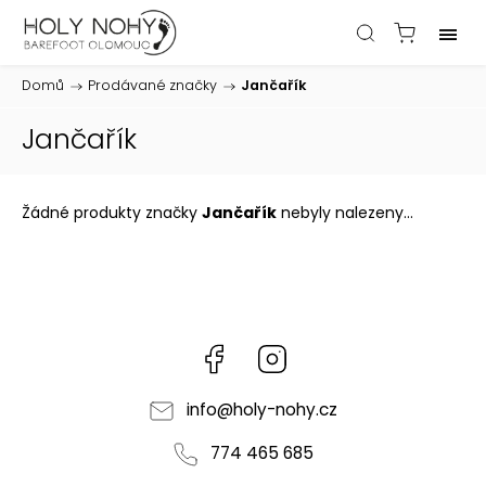
Domů
/
Prodávané značky
/
Jančařík
Jančařík
Žádné produkty značky
Jančařík
nebyly nalezeny...
Facebook
Instagram
info
@
holy-nohy.cz
774 465 685