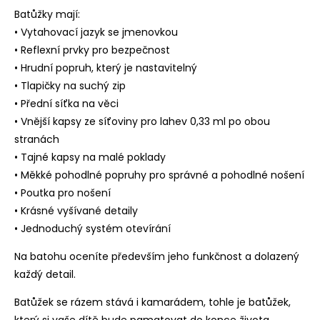
Batůžky mají:
• Vytahovací jazyk se jmenovkou
• Reflexní prvky pro bezpečnost
• Hrudní popruh, který je nastavitelný
• Tlapičky na suchý zip
• Přední síťka na věci
• Vnější kapsy ze síťoviny pro lahev 0,33 ml po obou
stranách
• Tajné kapsy na malé poklady
• Měkké pohodlné popruhy pro správné a pohodlné nošení
• Poutka pro nošení
• Krásné vyšívané detaily
• Jednoduchý systém otevírání
Na batohu oceníte především jeho funkčnost a dolazený
každý detail.
Batůžek se rázem stává i kamarádem, tohle je batůžek,
který si vaše dítě bude pamatovat do konce života.