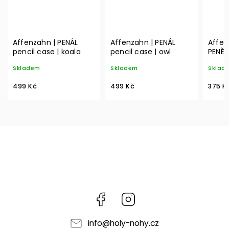
Affenzahn | PENÁL
Affenzahn | PENÁL
Affen
pencil case | koala
pencil case | owl
PENĚŽ
wallet
Skladem
Skladem
Sklad
499 Kč
499 Kč
375 K
Facebook
Instagram
info
@
holy-nohy.cz