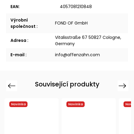
EAN
:
4057081210848
Výrobní
FOND OF GmbH
společnost
:
Vitalisstraße 67 50827 Cologne,
Adresa
:
Germany
E-mail
:
info@affenzahn.com
Související produkty
Previous
Next
Novinka
Novinka
Novi