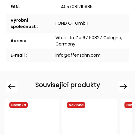
EAN
:
4057081210985
Výrobní
FOND OF GmbH
společnost
:
Vitalisstraße 67 50827 Cologne,
Adresa
:
Germany
E-mail
:
info@affenzahn.com
Související produkty
Previous
Next
Novinka
Novinka
Nov