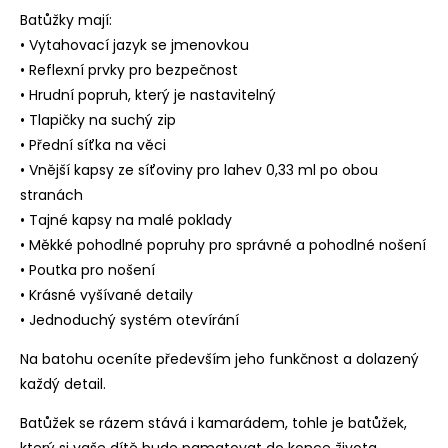
Batůžky mají:
• Vytahovací jazyk se jmenovkou
• Reflexní prvky pro bezpečnost
• Hrudní popruh, který je nastavitelný
• Tlapičky na suchý zip
• Přední síťka na věci
• Vnější kapsy ze síťoviny pro lahev 0,33 ml po obou
stranách
• Tajné kapsy na malé poklady
• Měkké pohodlné popruhy pro správné a pohodlné nošení
• Poutka pro nošení
• Krásné vyšívané detaily
• Jednoduchý systém otevírání
Na batohu oceníte především jeho funkčnost a dolazený
každý detail.
Batůžek se rázem stává i kamarádem, tohle je batůžek,
který si vaše dítě bude pamatovat do konce života.