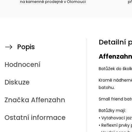
na kamenné prodejně v Olomouci
př
Detailní 
Popis
Affenzahn
Hodnocení
Batůžek do školk
Kromě nádhernéh
Diskuze
batohu.
Značka
Affenzahn
Small friend ba
Batůžky mají:
Ostatní informace
• Vytahovací ja
• Reflexní prvky