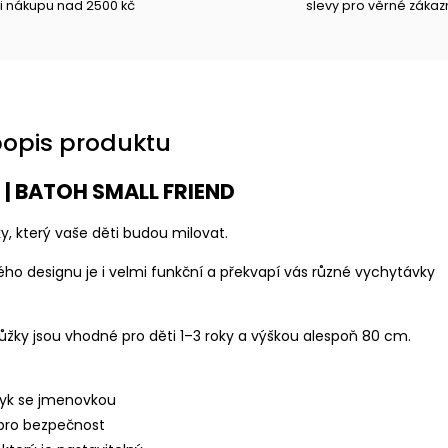
i nákupu nad 2500 kč
slevy pro věrné zákaz
popis produktu
 | BATOH SMALL FRIEND
y, který vaše děti budou milovat.
o designu je i velmi funkční a překvapí vás různé vychytávky
tůžky jsou vhodné pro děti 1–3 roky a výškou alespoň 80 cm.
zyk se jmenovkou
 pro bezpečnost