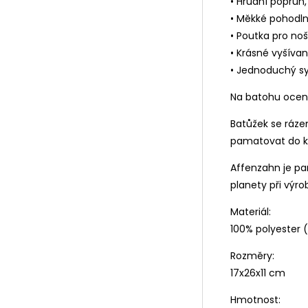
• Hrudní popruh,
• Měkké pohodln
• Poutka pro no
• Krásné vyšívan
• Jednoduchý s
Na batohu ocení
Batůžek se ráze
pamatovat do k
Affenzahn je p
planety při výro
Materiál:
100% polyester 
Rozměry:
17x26x11 cm
Hmotnost: