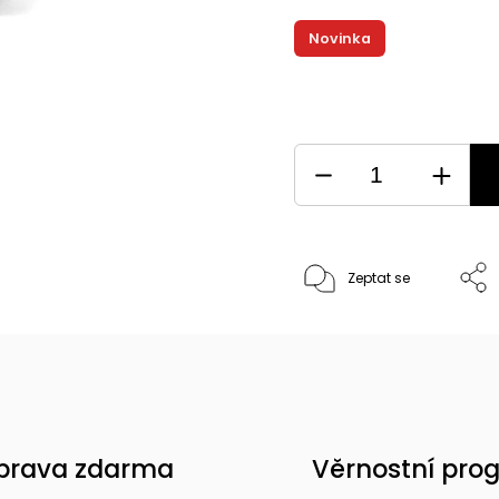
Novinka
Zeptat se
prava zdarma
Věrnostní pro