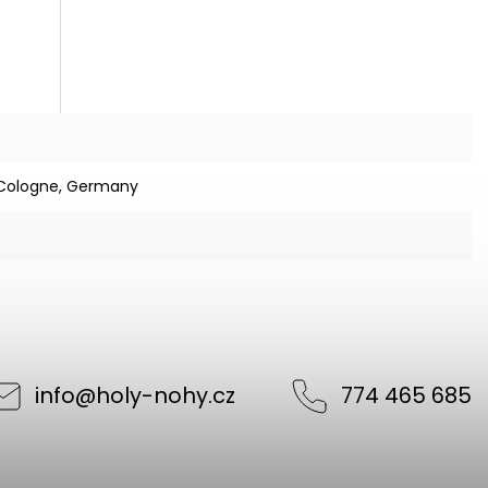
7 Cologne, Germany
info
@
holy-nohy.cz
774 465 685