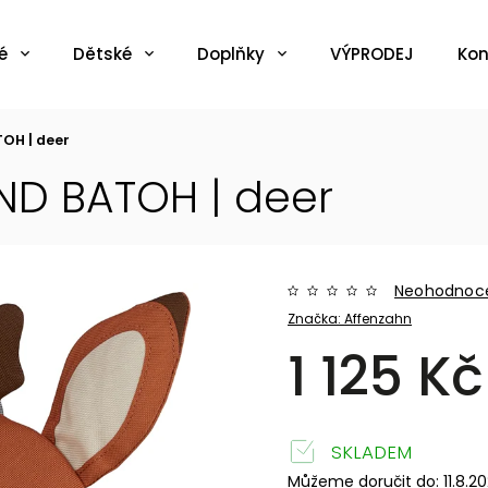
é
Dětské
Doplňky
VÝPRODEJ
Kon
TOH | deer
END BATOH | deer
Neohodnoc
Značka:
Affenzahn
1 125 Kč
SKLADEM
Můžeme doručit do:
11.8.2