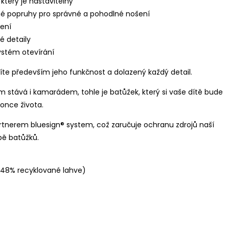
 který je nastavitelný
é popruhy pro správné a pohodlné nošení
šení
é detaily
ystém otevírání
te především jeho funkčnost a dolazený každý detail.
m stává i kamarádem, tohle je batůžek, který si vaše dítě bude
once života.
artnerem
bluesign® system, což zaručuje ochranu zdrojů naší
bě batůžků.
(48% recyklované lahve)