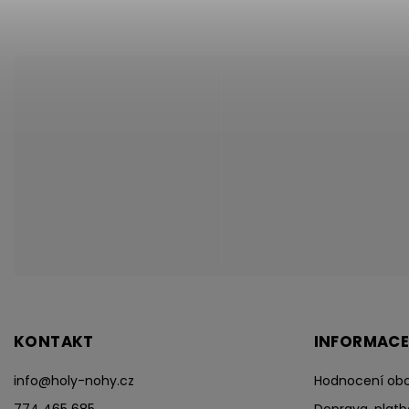
KONTAKT
INFORMACE
info
@
holy-nohy.cz
Hodnocení ob