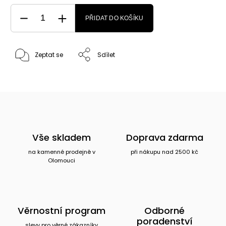
PŘIDAT DO KOŠÍKU
Zeptat se
Sdílet
Vše skladem
Doprava zdarma
na kamenné prodejně v
při nákupu nad 2500 kč
Olomouci
Věrnostní program
Odborné
poradenství
slevy pro věrné zákazníky