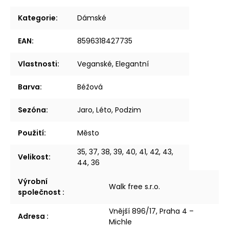
Kategorie
:
Dámské
EAN
:
8596318427735
Vlastnosti
:
Veganské, Elegantní
Barva
:
Béžová
Sezóna
:
Jaro, Léto, Podzim
Použití
:
Město
35, 37, 38, 39, 40, 41, 42, 43,
Velikost
:
44, 36
Výrobní
Walk free s.r.o.
společnost
:
Vnější 896/17, Praha 4 –
Adresa
:
Michle