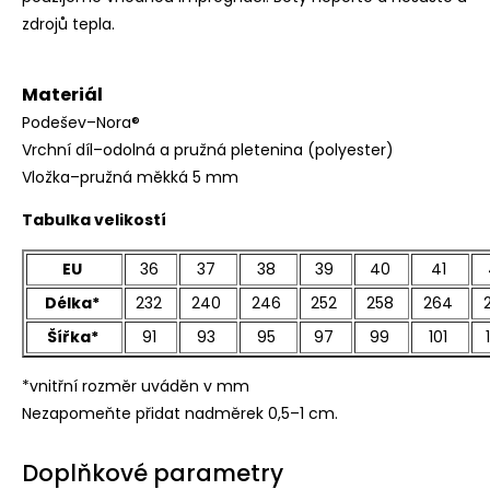
zdrojů tepla.
Materiál
Podešev–Nora®️
Vrchní díl–odolná a pružná pletenina (polyester)
Vložka–pružná měkká 5 mm
Tabulka velikostí
EU
36
37
38
39
40
41
Délka*
232
240
246
252
258
264
Šířka*
91
93
95
97
99
101
*vnitřní rozměr uváděn v mm
Nezapomeňte přidat nadměrek 0,5–1 cm.
Doplňkové parametry