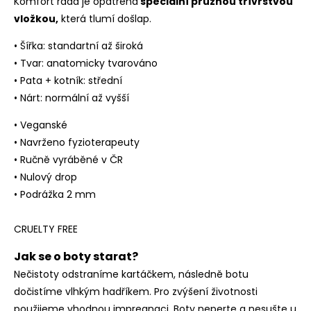
Komfort řada je opatřena
speciální pružnou třívrstvou
vložkou,
která tlumí došlap.
• Šířka: standartní až široká
• Tvar: anatomicky tvarováno
• Pata + kotník: střední
• Nárt: normální až vyšší
• Veganské
• Navrženo fyzioterapeuty
• Ručně vyráběné v ČR
• Nulový drop
• Podrážka 2 mm
CRUELTY FREE
Jak se o boty starat?
Nečistoty odstraníme kartáčkem, následně botu
dočistíme vlhkým hadříkem. Pro zvýšení životnosti
použijeme vhodnou impregnaci. Boty neperte a nesušte u