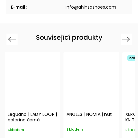
E-mail
:
info@ahinsashoes.com
Související produkty
Previous
Next
Začá
Leguano | LADY LOOP |
ANGLES | NOMIA | nut
XERO 
balerína černá
KNIT |
Skladem
Skladem
Sklad