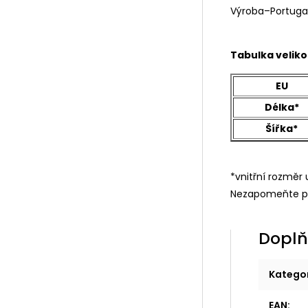
Výroba–Portuga
Tabulka veliko
EU
Délka*
Šířka*
*vnitřní rozmě
Nezapomeňte p
Doplň
Katego
EAN
: