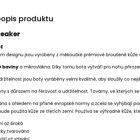
popis produktu
neaker
DE
ém designu jsou vyrobeny z měkoučké prémiové broušené kůže s 
O bavlny
a mikrovlákna. Díky tomu bota vytváří pro nohu přiroze
žitelnost jsou boty vyráběny velmi kvalitně, aby sloužily co nej
ny s důrazem na férovost a udržitelnost. Továrny, ve kterých se 
ána s ohledem na přísné evropské normy a zcela se vyhýbají po
nebude použita kůže ze třetích zemí. Používá se výhradně kůže, 
ní až široká
cky tvarováno
užší až střední