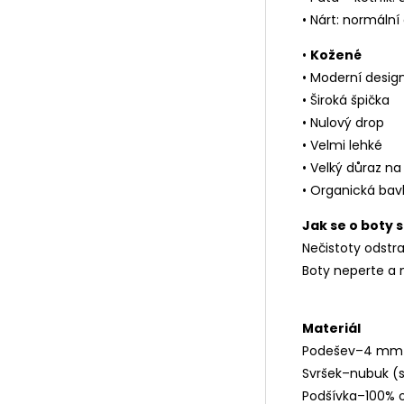
• Nárt: normální 
•
Kožené
• Moderní desig
• Široká špička
• Nulový drop
• Velmi lehké
• Velký důraz na
• Organická bav
Jak se o boty 
Nečistoty odstr
Boty neperte a n
Materiál
Podešev–4 mm 
Svršek–nubuk (s
Podšívka–100% o