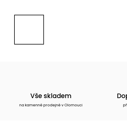
Vše skladem
Do
na kamenné prodejně v Olomouci
př