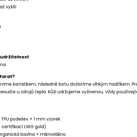
až vyšší
n
udržitelnost
lna
starat?
aníme kartáčkem, následně botu dočistíme vlhkým hadříkem. Pr
esušte u zdrojů tepla. Kůži udržujeme vyživenou. Vždy používejt
TPU podešev + 1 mm vzorek
 certifikací LWG gold)
rganická bavlna + mikrovlákno