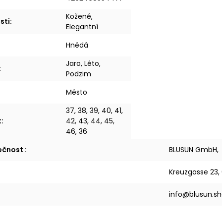
Kožené,
sti
:
Elegantní
Hnědá
Jaro, Léto,
:
Podzim
Město
37, 38, 39, 40, 41,
t
:
42, 43, 44, 45,
46, 36
lečnost
:
BLUSUN GmbH,
Kreuzgasse 23,
info@blusun.s