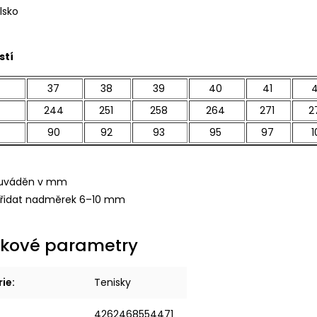
lsko
stí
37
38
39
40
41
244
251
258
264
271
2
90
92
93
95
97
1
r uváděn v mm
řidat nadměrek 6–10 mm
kové parametry
rie
:
Tenisky
4262468554471