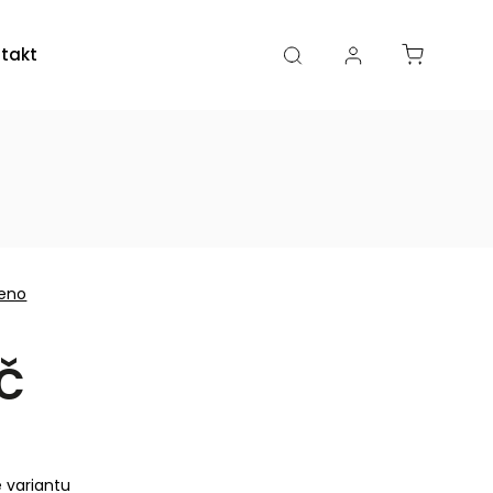
takty
Kamenná prodejna
eno
č
e variantu