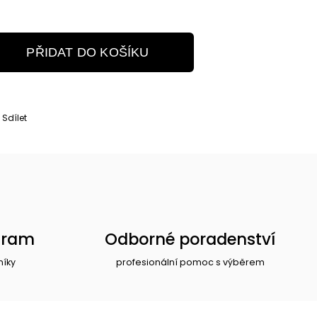
PŘIDAT DO KOŠÍKU
Sdílet
gram
Odborné poradenství
níky
profesionální pomoc s výběrem