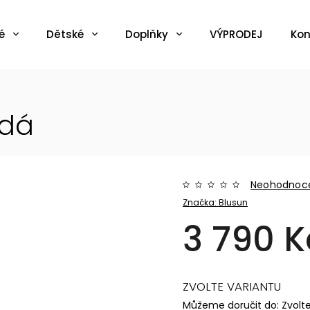
é
Dětské
Doplňky
VÝPRODEJ
Kon
ědá
Neohodnoc
Značka:
Blusun
3 790 K
ZVOLTE VARIANTU
Můžeme doručit do:
Zvolt