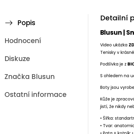
Detailní 
Popis
Blusun | S
Hodnocení
Video ukázka
Z
Tenisky v krásn
Diskuze
Podšívka je z
BI
Značka
Blusun
S ohledem na udr
Boty jsou vyrobe
Ostatní informace
Kůže je zpracov
jistí, že nikdy 
• Šířka: standart
• Tvar: anatomi
• Pata + kotník: 