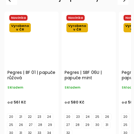
Novinka
Novinka
Novi
Vyrobeno
Vyrobeno
Vyr
v ČR
v ČR
v
Pegres | BF 01 | papuče
Pegres | SBF 06U |
Pegre
růžová
papuče mint
papuč
Skladem
Skladem
Sklad
561 Kč
580 Kč
58
od
od
od
20
21
22
23
24
20
23
24
25
26
20
25
26
27
28
29
27
28
29
30
31
25
30
31
32
33
34
32
30