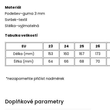
Materiál
Podešev–guma 3 mm
Svršek–textil
Stélka–vyjímatelná
Tabulka velikostí
EU
23
24
25
26
Délka (mm)
153
160
167
173
Šířka (mm)
64
66
68
70
*nezapomeňte přičíst nadměrek
Doplňkové parametry