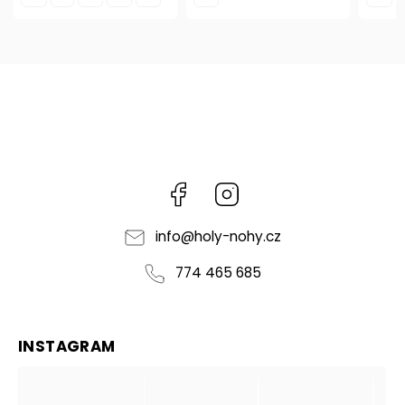
Facebook
Instagram
info
@
holy-nohy.cz
774 465 685
INSTAGRAM