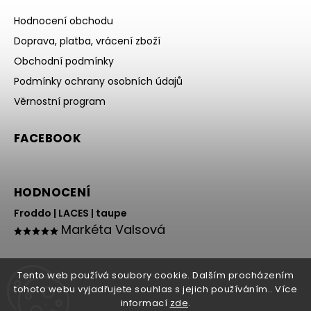
Hodnocení obchodu
Doprava, platba, vrácení zboží
Obchodní podmínky
Podmínky ochrany osobních údajů
Věrnostní program
FACEBOOK
HODNOCENÍ
Froddo | LACES | taupe
Markéta Valsová
Tento web používá soubory cookie. Dalším procházením
tohoto webu vyjadřujete souhlas s jejich používáním.. Více
informací
zde
.