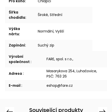
Pro koho
:
Chlapci
Šířka
Široké, Střední
chodidla
:
Výška
Normální, Vyšší
nártu
:
Zapínání
:
Suchý zip
Výrobní
FARE, spol. s r.o.,
společnost
:
Masarykova 254, Luhačovice,
Adresa
:
PSČ: 763 26
E-mail
:
eshop@fare.cz
Související produkty
Previous
Next