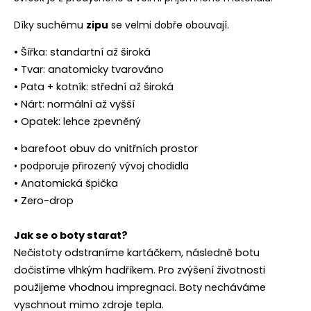
Díky suchému
zipu
se velmi dobře obouvají.
• Šířka: standartní až široká
• Tvar: anatomicky tvarováno
• Pata + kotník: střední až široká
• Nárt: normální až vyšší
• Opatek: lehce zpevněný
• barefoot obuv do vnitřních prostor
• podporuje přirozený vývoj chodidla
• Anatomická špička
• Zero-drop
Jak se o boty starat?
Nečistoty odstraníme kartáčkem, následně botu
dočistíme vlhkým hadříkem. Pro zvýšení životnosti
použijeme vhodnou impregnaci. Boty necháváme
vyschnout mimo zdroje tepla.