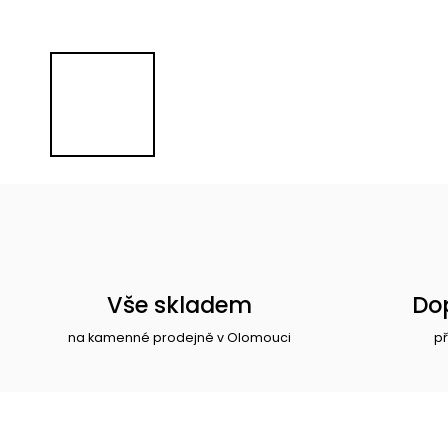
Vše skladem
Do
na kamenné prodejně v Olomouci
př