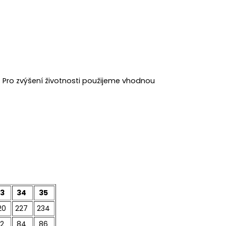
Pro zvýšení životnosti použijeme vhodnou
3
34
35
20
227
234
2
84
86