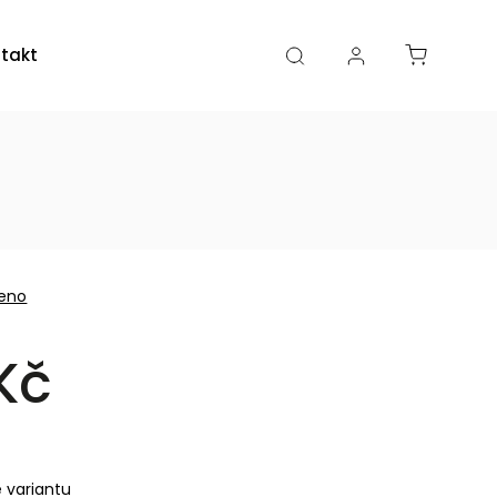
takty
Kamenná prodejna
eno
Kč
e variantu