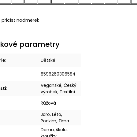
přičíst nadměrek
kové parametry
rie
:
Dětské
8596260306584
Veganské, Český
sti
:
výrobek, Textilní
Růžová
Jaro, Léto,
:
Podzim, Zima
Doma, škola,
kroužky