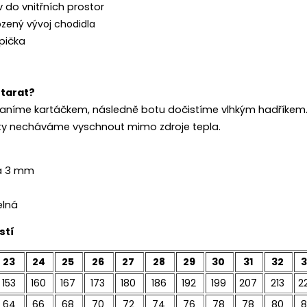
 do vnitřních prostor
ozený vývoj chodidla
pička
starat?
raníme kartáčkem, následně botu dočistíme vlhkým hadříkem. 
ty necháváme vyschnout mimo zdroje tepla.
a 3 mm
elná
stí
23
24
25
26
27
28
29
30
31
32
3
153
160
167
173
180
186
192
199
207
213
2
64
66
68
70
72
74
76
78
78
80
8