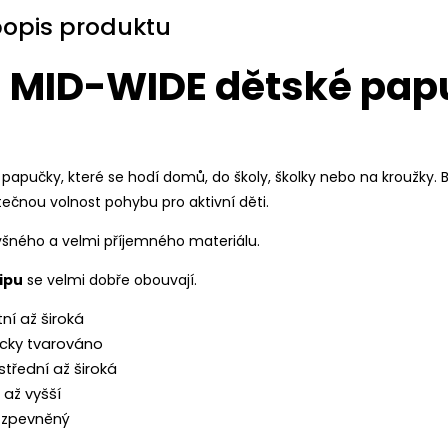
popis produktu
| MID-WIDE dětské pa
papučky, které se hodí domů, do školy, školky nebo na kroužky.
ečnou volnost pohybu pro aktivní děti.
dyšného a velmi příjemného materiálu.
ipu
se velmi dobře obouvají.
tní až široká
icky tvarováno
 střední až široká
 až vyšší
e zpevněný