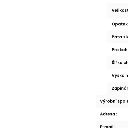
Velikos
Opatek
Pata + 
Pro koh
Šířka c
Výška n
Zapínán
Výrobní spo
Adresa
:
E-mail
: