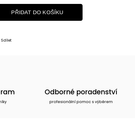
PŘIDAT DO KOŠÍKU
Sdílet
gram
Odborné poradenství
níky
profesionální pomoc s výběrem