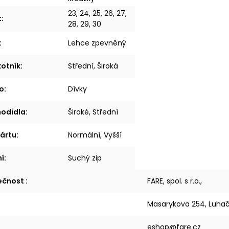
23, 24, 25, 26, 27,
t
:
28, 29, 30
:
Lehce zpevněný
kotník
:
Střední, Široká
o
:
Dívky
hodidla
:
Široké, Střední
ártu
:
Normální, Vyšší
í
:
Suchý zip
lečnost
:
FARE, spol. s r.o.,
Masarykova 254, Luhač
eshop@fare.cz