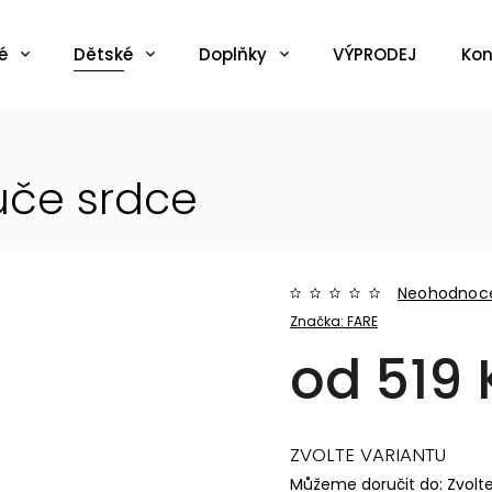
é
Dětské
Doplňky
VÝPRODEJ
Kon
uče srdce
Neohodnoc
Značka:
FARE
od
519 
ZVOLTE VARIANTU
Můžeme doručit do:
Zvolt