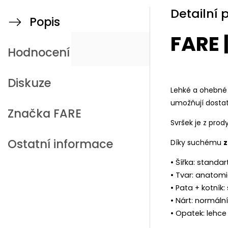
Detailní 
Popis
FARE 
Hodnocení
Diskuze
Lehké a ohebné 
umožňují dostat
Značka
FARE
Svršek je z pro
Ostatní informace
Díky suchému
z
• Šířka: standar
• Tvar: anatom
• Pata + kotník:
• Nárt: normální
• Opatek: lehc