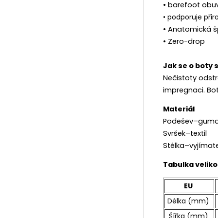
• barefoot obuv
• podporuje přir
• Anatomická š
• Zero-drop
Jak se o boty 
Nečistoty odst
impregnaci. Bo
Materiál
Podešev–gum
Svršek–textil
Stélka–vyjímat
Tabulka veliko
EU
Délka (mm)
Šířka (mm)