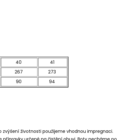
40
41
267
273
90
94
o zvýšení životnosti použijeme vhodnou impregnaci.
te přípravky určené na čistění obuvi. Boty necháme po