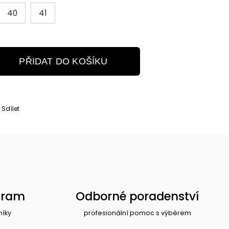
40
41
PŘIDAT DO KOŠÍKU
Sdílet
gram
Odborné poradenství
níky
profesionální pomoc s výběrem