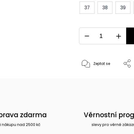
37
38
39
Zeptat se
prava zdarma
Věrnostní pro
i nákupu nad 2500 kč
slevy pro věrné zákaz