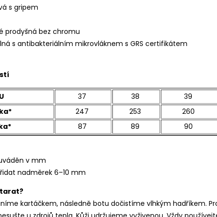
á s gripem
é prodyšná bez chromu
lná s antibakteriálním mikrovláknem s GRS certifikátem
stí
U
37
38
39
ka*
247
253
260
ka*
87
89
90
r uváděn v mm
řidat nadměrek 6–10 mm
starat?
aníme kartáčkem, následně botu dočistíme vlhkým hadříkem. Pr
nesušte u zdrojů tepla. Kůži udržujeme vyživenou. Vždy používej