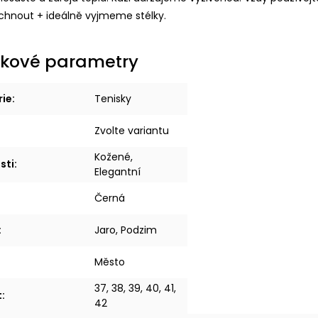
schnout + ideálně vyjmeme stélky.
kové parametry
rie
:
Tenisky
Zvolte variantu
Kožené,
sti
:
Elegantní
Černá
:
Jaro, Podzim
Město
37, 38, 39, 40, 41,
t
:
42