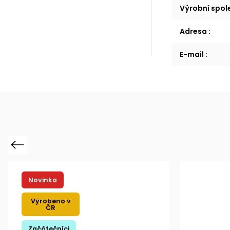
Výrobní spo
Adresa
:
E-mail
:
Previous
Novinka
Vyrobeno v
ČR
Začátečníci