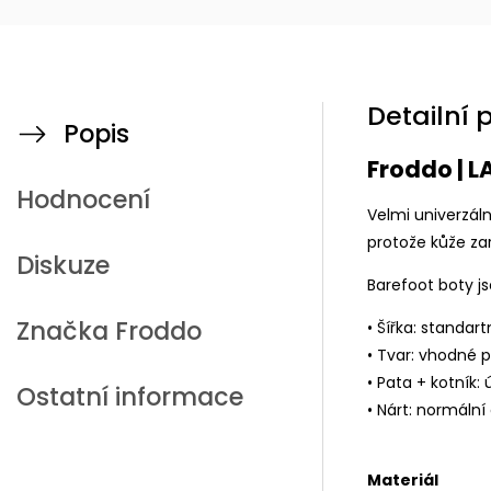
Detailní 
Popis
Froddo | 
Hodnocení
Velmi univerzál
protože kůže z
Diskuze
Barefoot boty jso
Značka
Froddo
• Šířka: standart
• Tvar: vhodné 
• Pata + kotník: 
Ostatní informace
• Nárt: normální 
Materiál