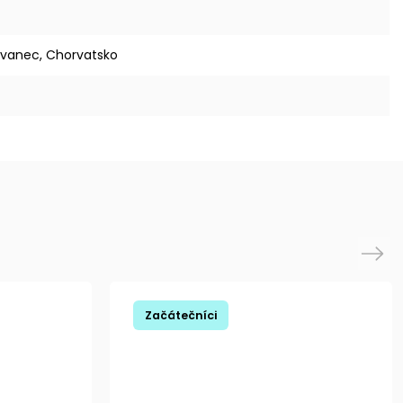
 Ivanec, Chorvatsko
Next
Začátečníci