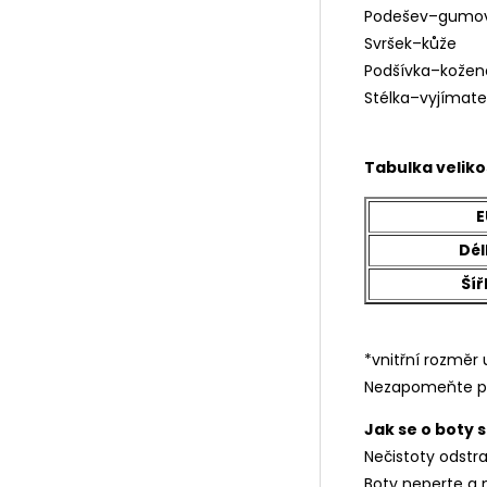
Podešev–gumov
Svršek–kůže
Podšívka–kožen
Stélka–vyjímate
Tabulka veliko
E
Dél
Šíř
*vnitřní rozmě
Nezapomeňte p
Jak se o boty 
Nečistoty odstr
Boty neperte a 