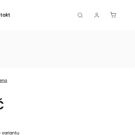
takty
Kamenná prodejna
eno
č
e variantu