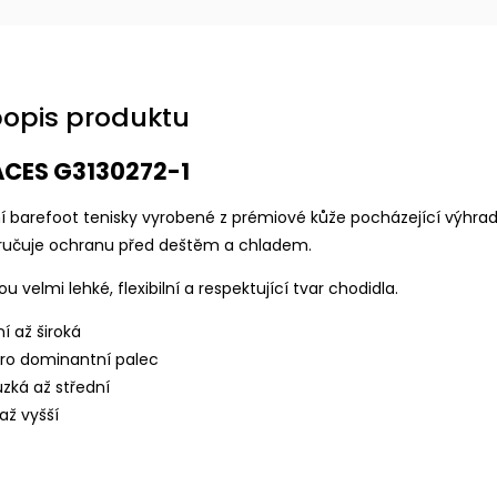
popis produktu
LACES G3130272-1
ní barefoot tenisky vyrobené z prémiové kůže pocházející výhrad
aručuje ochranu před deštěm a chladem.
u velmi lehké, flexibilní a respektující tvar chodidla.
ní až široká
pro dominantní palec
úzká až střední
až vyšší