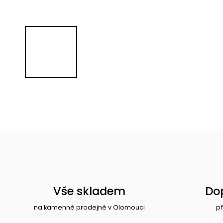
Vše skladem
Do
na kamenné prodejně v Olomouci
př