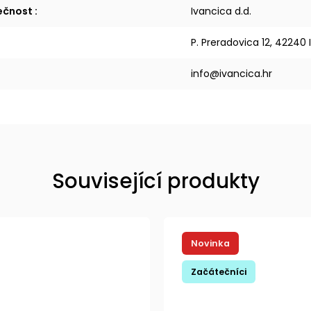
lečnost
:
Ivancica d.d.
P. Preradovica 12, 42240
info@ivancica.hr
Související produkty
Novinka
Začátečníci