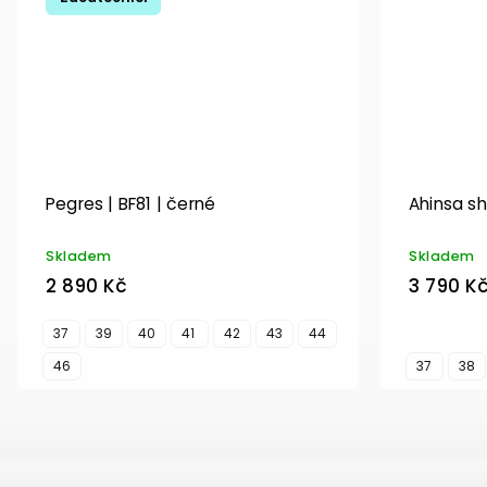
Pegres | BF81 | černé
Ahinsa sh
Skladem
Skladem
2 890 Kč
3 790 K
37
39
40
41
42
43
44
46
37
38