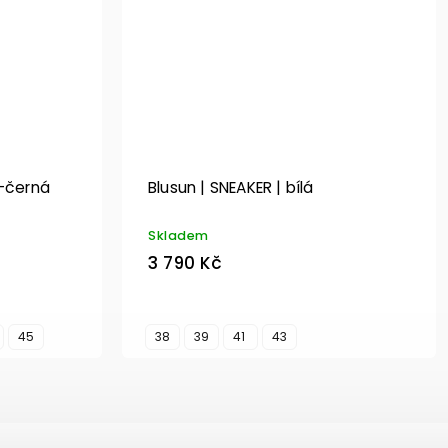
á-černá
Blusun | SNEAKER | bílá
Skladem
3 790 Kč
45
38
39
41
43