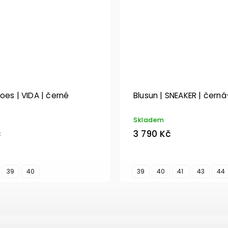
oes | VIDA | černé
Blusun | SNEAKER | čern
Skladem
č
3 790 Kč
39
40
39
40
41
43
44