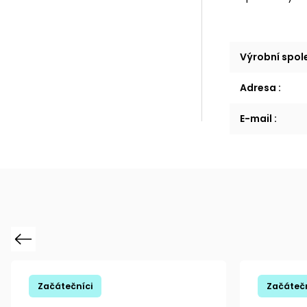
Výrobní spo
Adresa
:
E-mail
:
Previous
Začátečníci
Začátečn