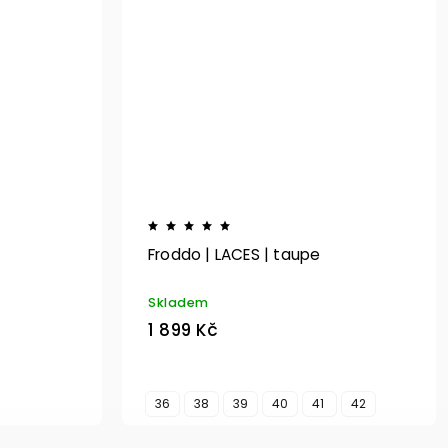
Froddo | LACES | taupe
Skladem
1 899 Kč
36
38
39
40
41
42