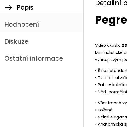
Detailní 
Popis
Pegre
Hodnocení
Diskuze
Video ukázka
Z
Minimalistické p
Ostatní informace
vynikají svým 
• Šířka: standar
• Tvar: ploutvič
• Pata + kotník:
• Nárt: normální
• Všestranné vy
• Kožené
• Velmi elegant
• Anatomická š