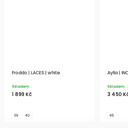
Froddo | LACES | white
Aylla | IN
Skladem
Skladem
1 899 Kč
3 450 K
39
40
45