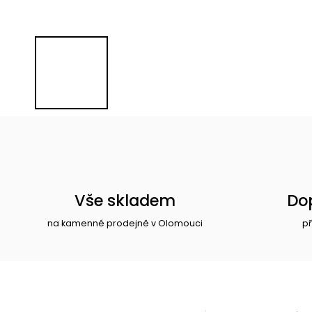
Vše skladem
Do
na kamenné prodejně v Olomouci
př