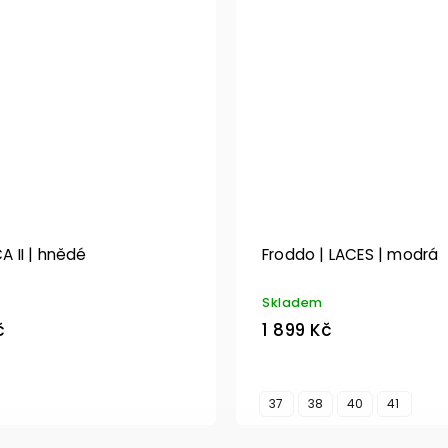
CA II | hnědé
Froddo | LACES | modrá
Skladem
č
1 899 Kč
37
38
40
41