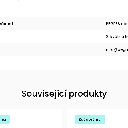
lečnost
:
PEGRES obuv
2. května 5
info@pegr
Související produkty
íci
Začátečníci