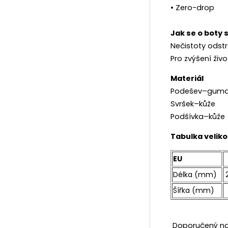
• Zero-drop
Jak se o boty 
Nečistoty odst
Pro zvýšení ži
Materiál
Podešev–gum
Svršek–kůže
Podšívka–kůže
Tabulka veliko
EU
Délka (mm)
Šířka (mm)
Doporučený na