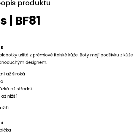
popis produktu
s | BF81
DE
olobotky ušité z prémiové italské kůže. Boty mají podšívku z kůže
jednoduchým designem.
tní až široká
ka
 úzká až střední
 až nižší
užití
ní
pička