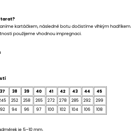
starat?
raníme kartáčkem, následně botu dočistíme vlhkým hadříkem
votnosti použijeme vhodnou impregnaci.
a
stí
37
38
39
40
41
42
43
44
45
245
252
258
265
272
278
285
292
299
92
94
96
97
100
102
104
106
108
dměrek je 5–10 mm.