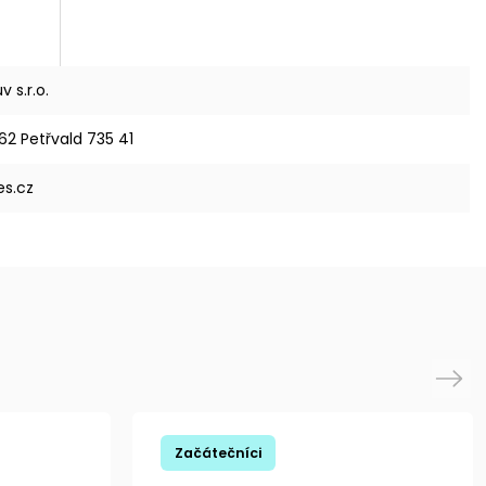
 s.r.o.
62 Petřvald 735 41
es.cz
Next
Začátečníci