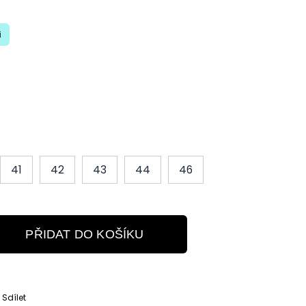
i
41
42
43
44
46
PŘIDAT DO KOŠÍKU
Sdílet