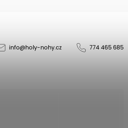
info
@
holy-nohy.cz
774 465 685