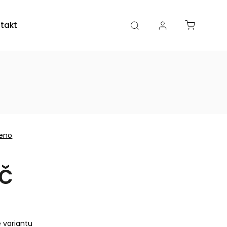
takty
Kamenná prodejna
eno
č
e variantu