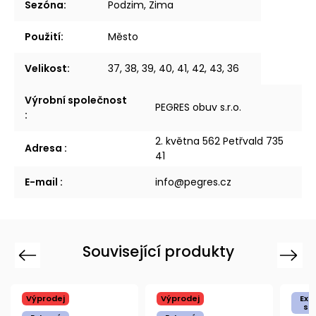
Sezóna
:
Podzim, Zima
Použití
:
Město
Velikost
:
37, 38, 39, 40, 41, 42, 43, 36
Výrobní společnost
PEGRES obuv s.r.o.
:
2. května 562 Petřvald 735
Adresa
:
41
E-mail
:
info@pegres.cz
Související produkty
Previous
Next
Výprodej
Výprodej
Ext
sk