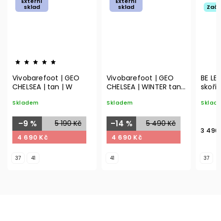
Externí
Externí
sklad
sklad
Začá
Vivobarefoot | GEO
Vivobarefoot | GEO
BE LE
CHELSEA | tan | W
CHELSEA | WINTER tan |
skoři
W
Skladem
Skladem
Sklad
–9 %
5 190 Kč
–14 %
5 490 Kč
3 490
4 690 Kč
4 690 Kč
37
41
41
37