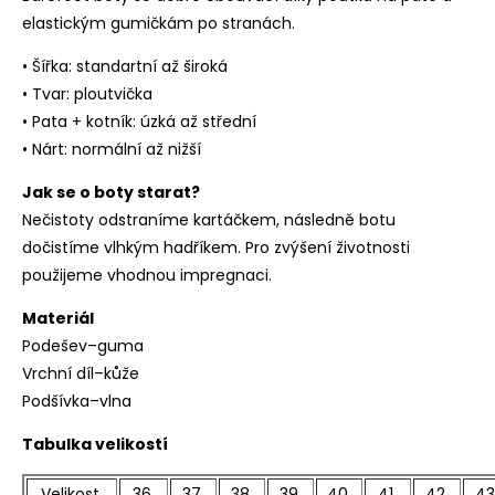
elastickým gumičkám po stranách.
• Šířka: standartní až široká
• Tvar: ploutvička
• Pata + kotník: úzká až střední
• Nárt: normální až nižší
Jak se o boty starat?
Nečistoty odstraníme kartáčkem, následně botu
dočistíme vlhkým hadříkem. Pro zvýšení životnosti
použijeme vhodnou impregnaci.
Materiál
Podešev–guma
Vrchní díl–kůže
Podšívka–vlna
Tabulka velikostí
Velikost
36
37
38
39
40
41
42
43