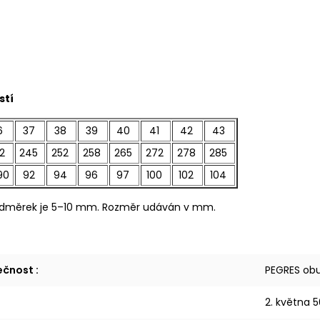
a
stí
6
37
38
39
40
41
42
43
2
245
252
258
265
272
278
285
90
92
94
96
97
100
102
104
dměrek je 5–10 mm. Rozměr udáván v mm.
lečnost
:
PEGRES obuv
2. května 5