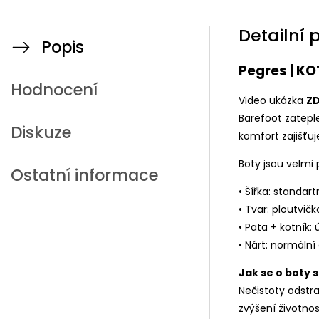
Detailní 
Popis
Pegres | K
Hodnocení
Video ukázka
Z
Barefoot zatepl
Diskuze
komfort zajišťuj
Boty jsou velmi
Ostatní informace
• Šířka: standart
• Tvar: ploutvičk
• Pata + kotník: 
• Nárt: normální 
Jak se o boty 
Nečistoty odstr
zvýšení životno