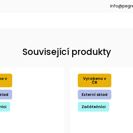
info@pegr
Související produkty
no v
Vyrobeno v
ČR
sklad
Externí sklad
íci
Začátečníci