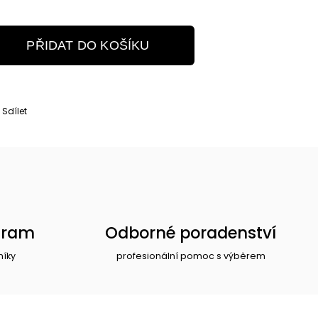
PŘIDAT DO KOŠÍKU
Sdílet
gram
Odborné poradenství
níky
profesionální pomoc s výběrem