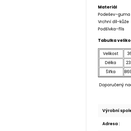
Materiál
Podešev–gum
Vrchní díl–kůže
Podšívka–flís
Tabulka veliko
Velikost
3
Délka
23
Šířka
86
Doporučený na
Výrobní spo
Adresa
: