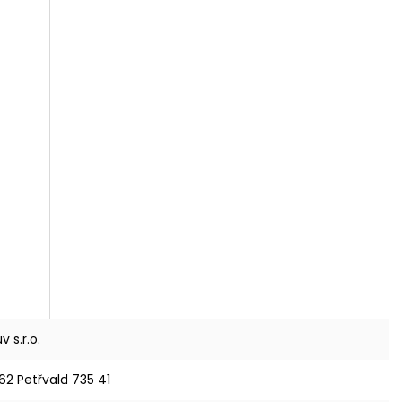
 s.r.o.
62 Petřvald 735 41