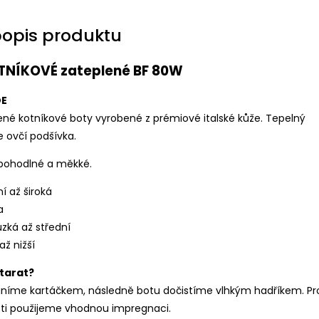
popis produktu
OTNÍKOVÉ zateplené BF 80W
DE
ené kotníkové boty vyrobené z prémiové italské kůže. Tepelný
e ovčí podšívka.
 pohodlné a měkké.
ní až široká
a
úzká až střední
až nižší
starat?
aníme kartáčkem, následně botu dočistíme vlhkým hadříkem. Pr
sti použijeme vhodnou impregnaci.