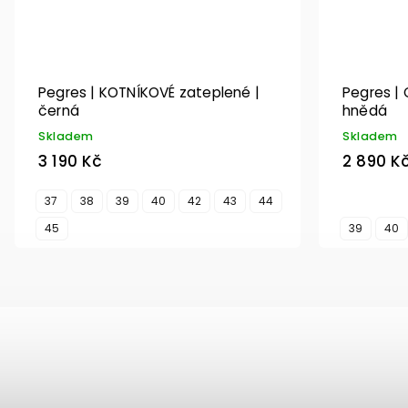
Pegres | KOTNÍKOVÉ zateplené |
Pegres | 
černá
hnědá
Skladem
Skladem
3 190 Kč
2 890 K
37
38
39
40
42
43
44
45
39
40