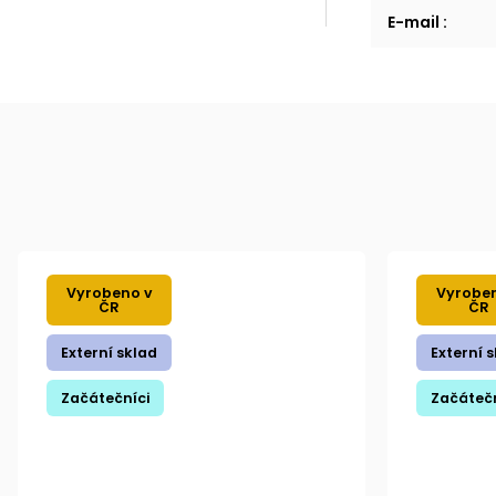
E-mail
:
Vyrobeno v
Vyrobe
ČR
ČR
Externí sklad
Externí 
Začátečníci
Začátečn