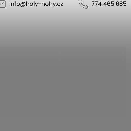
info
@
holy-nohy.cz
774 465 685