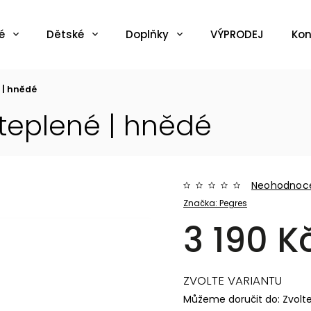
é
Dětské
Doplňky
VÝPRODEJ
Kon
 | hnědé
teplené | hnědé
Neohodnoc
Značka:
Pegres
3 190 K
ZVOLTE VARIANTU
Můžeme doručit do:
Zvolt