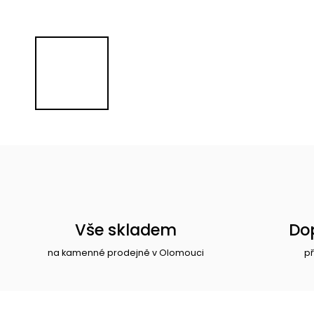
Vše skladem
Do
na kamenné prodejně v Olomouci
př