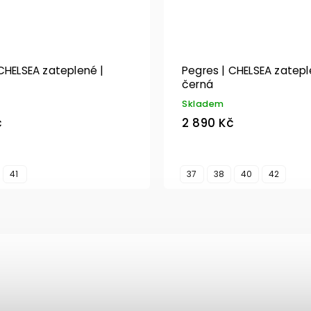
CHELSEA zateplené |
Pegres | CHELSEA zatepl
černá
Skladem
č
2 890 Kč
41
37
38
40
42