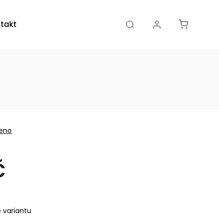
takty
Kamenná prodejna
eno
č
e variantu