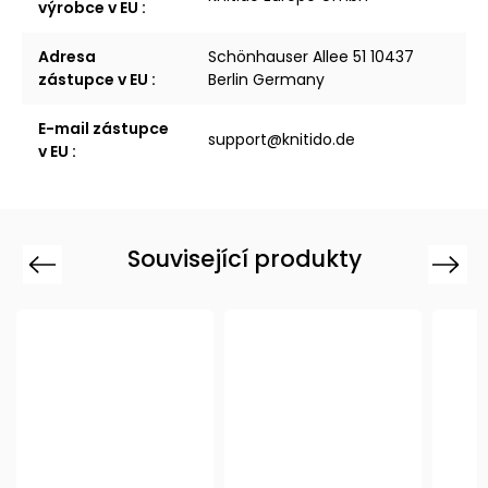
výrobce v EU
:
Adresa
Schönhauser Allee 51 10437
zástupce v EU
:
Berlin Germany
E-mail zástupce
support@knitido.de
v EU
:
Související produkty
Previous
Next