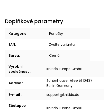
Doplňkové parametry
Kategorie
:
Ponožky
EAN
:
Zvolte variantu
Barva
:
Černá
Výrobní
Knitido Europe GmbH
společnost
:
Schönhauser Allee 51 10437
Adresa
:
Berlin Germany
E-mail
:
support@knitido.de
Zástupce
Knitido Europe GmbH