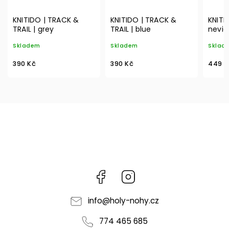
KNITIDO | TRACK &
KNITIDO | TRACK &
KNITI
TRAIL | grey
TRAIL | blue
nevidi
Skladem
Skladem
Sklad
390 Kč
390 Kč
449 K
Facebook
Instagram
info
@
holy-nohy.cz
774 465 685