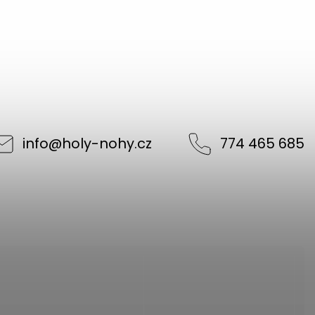
info
@
holy-nohy.cz
774 465 685