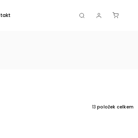
takty
Kamenná prodejna
13
položek celkem